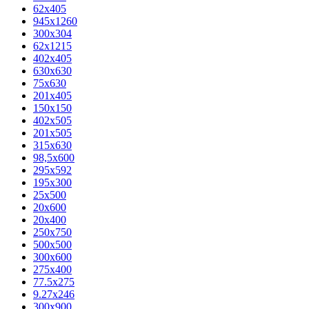
62х405
945x1260
300x304
62x1215
402x405
630x630
75x630
201x405
150x150
402x505
201x505
315x630
98,5х600
295x592
195х300
25x500
20х600
20х400
250x750
500x500
300x600
275x400
77.5х275
9.27x246
300x900