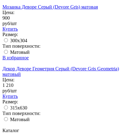
Мозаика Деворе Серый (Devore Gris) матовая
Цена:
900
руб/шт
Купить
Размер:
300x304
Тип поверхности:
Матовый
В избранное
Декор Деворе Геометрия Серый (Devore Gris Geometria)
матовый
Цена:
1 210
руб/шт
Купить
Размер:
315x630
Тип поверхности:
Матовый
Каталог