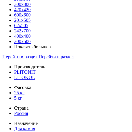
300x300
420х420
600х600
201х505
62х505
242х700
400х400
200х500
Показать больше ↓
Перейти в раздел
Перейти в раздел
Производитель
PLITONIT
LITOKOL
Фасовка
25 кг
5 кг
Страна
Россия
Назначение
Для камня