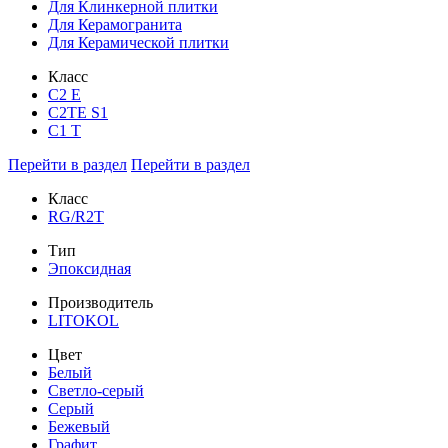
Для Клинкерной плитки
Для Керамогранита
Для Керамической плитки
Класс
С2 Е
C2TE S1
C1 T
Перейти в раздел
Перейти в раздел
Класс
RG/R2T
Тип
Эпоксидная
Производитель
LITOKOL
Цвет
Белый
Светло-серый
Серый
Бежевый
Графит