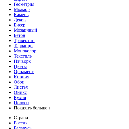
Геометрия
Мрамор
Камень
Декор
Бисер
Мозаичный
Бетон
Травертин
Терраццо
Моноколор
Текстиль
Пэчворк
Цветы
Орнамент
Кирпич
Обои
Листья
Оникс
Кухня
Полосы
Показать больше ↓
Страна
Россия
Беларусь