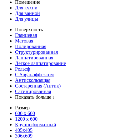
Помещение
Для кухни
Для ванной
Для улицы
Поверхность
Глянцевая
Матовая
Полированная
Структурированная
Лаппатированная
Легкое лаппатирование
Рельеф
С Sugar-эффектом
Антискользящая
Состаренная (Антик)
Сатинированная
Показать больше ↓
Размер
600 х 600
1200 х 600
Крупноформатный
405x405
306x609