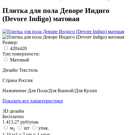
Плитка для пола Деворе Индиго
(Devore Indigo) матовая
Размер:
420х420
Тип поверхности:
Матовый
Дизайн
Текстиль
Страна
Россия
Назначение
Для Пола/Для Ванной/Для Кухни
Показать все характеристики
3D дизайн
Бесплатно
1 413.27
руб/
упак
м
шт
упак.
2
1.23 м2 = 7 шт = 1 упак