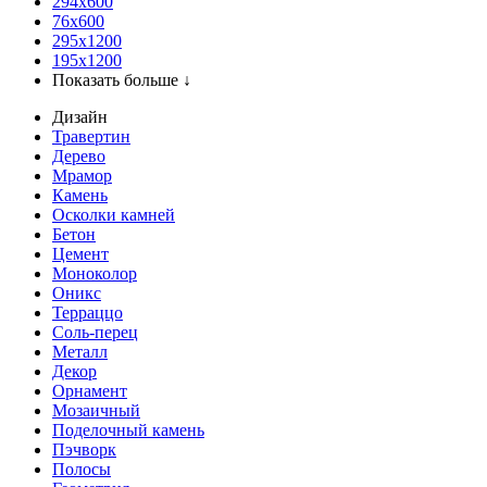
294x600
76х600
295х1200
195х1200
Показать больше ↓
Дизайн
Травертин
Дерево
Мрамор
Камень
Осколки камней
Бетон
Цемент
Моноколор
Оникс
Терраццо
Соль-перец
Металл
Декор
Орнамент
Мозаичный
Поделочный камень
Пэчворк
Полосы