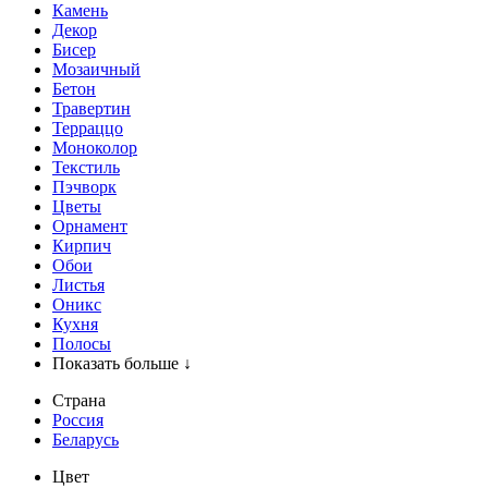
Камень
Декор
Бисер
Мозаичный
Бетон
Травертин
Терраццо
Моноколор
Текстиль
Пэчворк
Цветы
Орнамент
Кирпич
Обои
Листья
Оникс
Кухня
Полосы
Показать больше ↓
Страна
Россия
Беларусь
Цвет