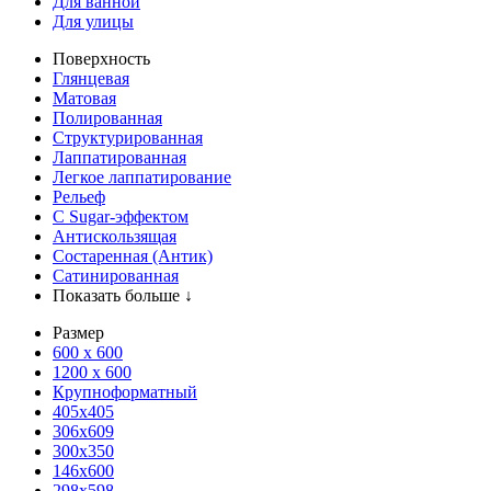
Для ванной
Для улицы
Поверхность
Глянцевая
Матовая
Полированная
Структурированная
Лаппатированная
Легкое лаппатирование
Рельеф
С Sugar-эффектом
Антискользящая
Состаренная (Антик)
Сатинированная
Показать больше ↓
Размер
600 х 600
1200 х 600
Крупноформатный
405x405
306x609
300x350
146x600
298x598