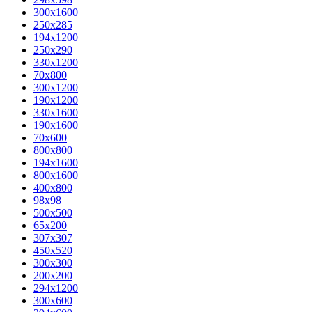
300x1600
250x285
194x1200
250x290
330x1200
70x800
300x1200
190x1200
330x1600
190x1600
70x600
800x800
194x1600
800x1600
400х800
98x98
500x500
65x200
307x307
450x520
300x300
200x200
294x1200
300x600