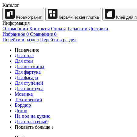
Каталог
Керамогранит
Керамическая плитка
Клей для п
Информация
О компании
Контакты
Оплата
Гарантии
Доставка
Избранное
0
Сравнение
0
Перейти в раздел
Перейти в раздел
Назначение
Для пола
Для стен
Для лестницы
Для фартука
Для фасада
Для ступеней
Для плинтуса
Мозаика
Технический
Бордюр
Декор
На пол на кухню
Для пола серый
Показать больше ↓