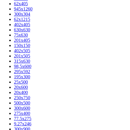
62х405
945x1260
300x304
62x1215
402x405
630x630
75x630
201x405
150x150
402x505
201x505
315x630
98,5х600
295x592
195х300
25x500
20х600
20х400
250x750
500x500
300x600
275x400
77.5х275
9.27x246
300x900