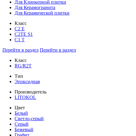
Для Клинкерной плитки
Для Керамогранита
Для Керамической плитки
Класс
С2 Е
C2TE S1
C1 T
Перейти в раздел
Перейти в раздел
Класс
RG/R2T
Тип
Эпоксидная
Производитель
LITOKOL
Цвет
Белый
Светло-серый
Серый
Бежевый
Графит