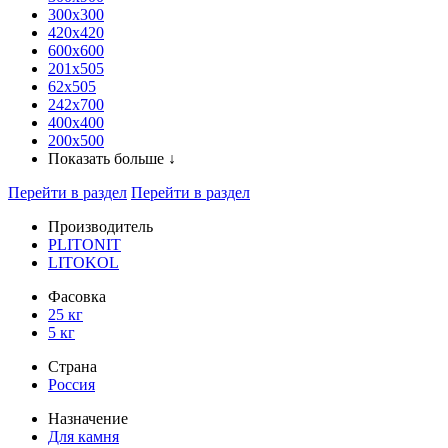
300x300
420х420
600х600
201х505
62х505
242х700
400х400
200х500
Показать больше ↓
Перейти в раздел
Перейти в раздел
Производитель
PLITONIT
LITOKOL
Фасовка
25 кг
5 кг
Страна
Россия
Назначение
Для камня