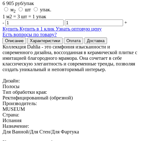
6 905
руб/
упак
м
шт
упак.
2
1 м2 = 3 шт = 1 упак
-
+
Купить
Купить в 1 клик
Узнать оптовую цену
Есть вопросы по товару?
Описание
Характеристики
Оплата
Доставка
Коллекция Dahlia - это симфония изысканности и
современного дизайна, воссозданная в керамической плитке с
имитацией благородного мрамора. Она сочетает в себе
классическую элегантность и современные тренды, позволяя
создать уникальный и неповторимый интерьер.
Дизайн:
Полосы
Тип обработки края:
Ректифицированный (обрезной)
Производитель:
MUSEUM
Страна:
Испания
Назначение:
Для Ванной/Для Стен/Для Фартука