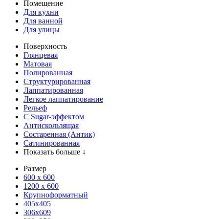
Помещение
Для кухни
Для ванной
Для улицы
Поверхность
Глянцевая
Матовая
Полированная
Структурированная
Лаппатированная
Легкое лаппатирование
Рельеф
С Sugar-эффектом
Антискользящая
Состаренная (Антик)
Сатинированная
Показать больше ↓
Размер
600 х 600
1200 х 600
Крупноформатный
405x405
306x609