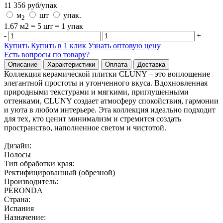
11 356
руб/
упак
м
шт
упак.
2
1.67 м2 = 5 шт = 1 упак
-
+
Купить
Купить в 1 клик
Узнать оптовую цену
Есть вопросы по товару?
Описание
Характеристики
Оплата
Доставка
Коллекция керамической плитки CLUNY – это воплощение
элегантной простоты и утонченного вкуса. Вдохновленная
природными текстурами и мягкими, приглушенными
оттенками, CLUNY создает атмосферу спокойствия, гармонии
и уюта в любом интерьере. Эта коллекция идеально подходит
для тех, кто ценит минимализм и стремится создать
пространство, наполненное светом и чистотой.
Дизайн:
Полосы
Тип обработки края:
Ректифицированный (обрезной)
Производитель:
PERONDA
Страна:
Испания
Назначение: