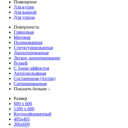
Помещение
Для кухни
Для ванной
Для улицы
Поверхность
Глянцевая
Матовая
Полированная
Структурированная
Лаппатированная
Легкое лаппатирование
Рельеф
С Sugar-эффектом
Антискользящая
Состаренная (Антик)
Сатинированная
Показать больше ↓
Размер
600 х 600
1200 х 600
Крупноформатный
405x405
306x609