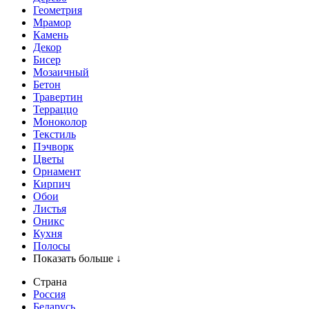
Геометрия
Мрамор
Камень
Декор
Бисер
Мозаичный
Бетон
Травертин
Терраццо
Моноколор
Текстиль
Пэчворк
Цветы
Орнамент
Кирпич
Обои
Листья
Оникс
Кухня
Полосы
Показать больше ↓
Страна
Россия
Беларусь