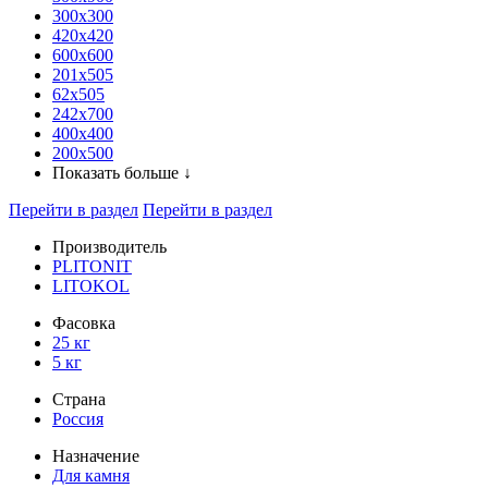
300x300
420х420
600х600
201х505
62х505
242х700
400х400
200х500
Показать больше ↓
Перейти в раздел
Перейти в раздел
Производитель
PLITONIT
LITOKOL
Фасовка
25 кг
5 кг
Страна
Россия
Назначение
Для камня