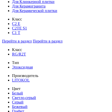
Для Клинкерной плитки
Для Керамогранита
Для Керамической плитки
Класс
С2 Е
C2TE S1
C1 T
Перейти в раздел
Перейти в раздел
Класс
RG/R2T
Тип
Эпоксидная
Производитель
LITOKOL
Цвет
Белый
Светло-серый
Серый
Бежевый
Графит