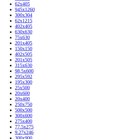
62х405
945x1260
300x304
62x1215
402x405
630x630
75x630
201x405
150x150
402x505
201x505
315x630
98,5х600
295x592
195х300
25x500
20х600
20х400
250x750
500x500
300x600
275x400
77.5х275
9.27x246
300x900