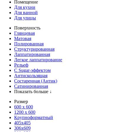
Помещение
Для кухни
Для ванной
Для улицы
Поверхность
Глянцевая
Матовая
Полированная
Структурированная
Лаппатированная
Легкое лаппатирование
Рельеф
С Sugar-эффектом
Антискользящая
Состаренная (Антик)
Сатинированная
Показать больше ↓
Размер
600 х 600
1200 х 600
Крупноформатный
405x405
306x609