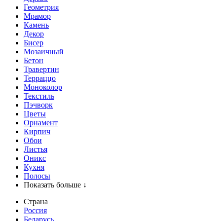
Геометрия
Мрамор
Камень
Декор
Бисер
Мозаичный
Бетон
Травертин
Терраццо
Моноколор
Текстиль
Пэчворк
Цветы
Орнамент
Кирпич
Обои
Листья
Оникс
Кухня
Полосы
Показать больше ↓
Страна
Россия
Беларусь