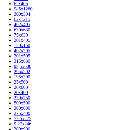
62х405
945x1260
300x304
62x1215
402x405
630x630
75x630
201x405
150x150
402x505
201x505
315x630
98,5х600
295x592
195х300
25x500
20х600
20х400
250x750
500x500
300x600
275x400
77.5х275
9.27x246
300x900