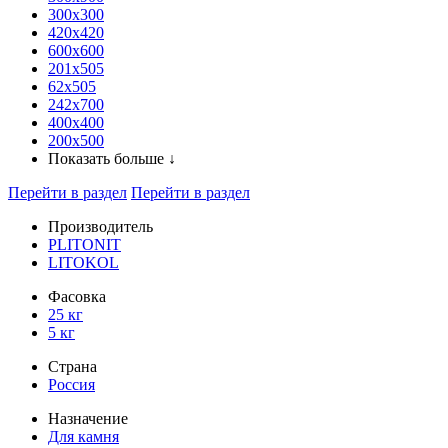
300x300
420х420
600х600
201х505
62х505
242х700
400х400
200х500
Показать больше ↓
Перейти в раздел
Перейти в раздел
Производитель
PLITONIT
LITOKOL
Фасовка
25 кг
5 кг
Страна
Россия
Назначение
Для камня