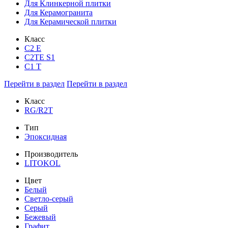
Для Клинкерной плитки
Для Керамогранита
Для Керамической плитки
Класс
С2 Е
C2TE S1
C1 T
Перейти в раздел
Перейти в раздел
Класс
RG/R2T
Тип
Эпоксидная
Производитель
LITOKOL
Цвет
Белый
Светло-серый
Серый
Бежевый
Графит