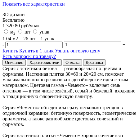
Показать все характеристики
3D дизайн
Бесплатно
1 320.80
руб/
упак
м
шт
упак.
2
1.04 м2 = 26 шт = 1 упак
-
+
Купить
Купить в 1 клик
Узнать оптовую цену
Есть вопросы по товару?
Описание
Характеристики
Оплата
Доставка
Серия с эстетикой бетона — разнообразная по цветам и
форматам. Настенная плитка 30×60 и 20×20 см, поможет
максимально полно реализовать дизайнерские идеи с этим
материалом. Цветовая гамма «Чементо» включает семь
оттенков — в том числе зелёный, серый и бежевый, входящие
в традиционную флорентийскую палитру.
Серия «Чементо» объединила сразу несколько трендов в
отделочной керамике: бетонную поверхность, геометрические
орнаменты, а также разнообразие цветовых сочетаний и
форматов.
Серия настенной плитки «Чементо» хорошо сочетается с