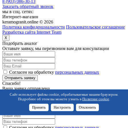
8 (903) 086-30-13
Заказать обратный звонок
мы в соц. сетях:
Интернет-магазин
keramogranit.online © 2026
Политика конфиденциальности
Пользовательское соглашение
Разработка сайта Internet Team
X
Подобрать аналог
Оставьте заявку, мы перезвоним вам для консультации
Согласен на обработку
персональных данных
Отправить заявку
Спасибо!
Ваша заявка отправлена,
ожидайте звонка
Сайт использует файлы cookie, обрабатываемые вашим браузером.
X
Подробнее об этом вы можете узнать в
Политике cookie
.
Заказать звонок
Принять
Настроить
Отклонить
Оставьте заявку, мы перезвоним вам для консультации
Согласен на обработку
персональных данных