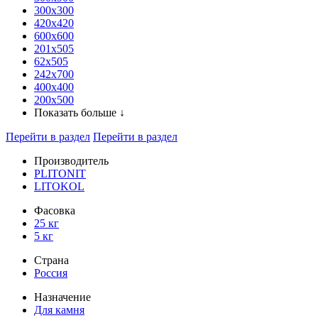
300x300
420х420
600х600
201х505
62х505
242х700
400х400
200х500
Показать больше ↓
Перейти в раздел
Перейти в раздел
Производитель
PLITONIT
LITOKOL
Фасовка
25 кг
5 кг
Страна
Россия
Назначение
Для камня