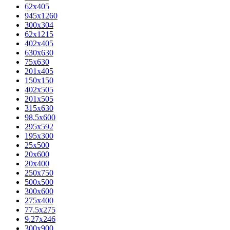
62х405
945x1260
300x304
62x1215
402x405
630x630
75x630
201x405
150x150
402x505
201x505
315x630
98,5х600
295x592
195х300
25x500
20х600
20х400
250x750
500x500
300x600
275x400
77.5х275
9.27x246
300x900