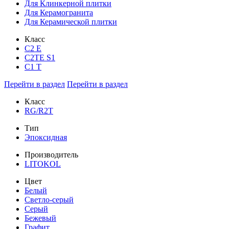
Для Клинкерной плитки
Для Керамогранита
Для Керамической плитки
Класс
С2 Е
C2TE S1
C1 T
Перейти в раздел
Перейти в раздел
Класс
RG/R2T
Тип
Эпоксидная
Производитель
LITOKOL
Цвет
Белый
Светло-серый
Серый
Бежевый
Графит