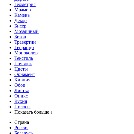
Геометрия
Мрамор
Камень
Декор
Бисер
Мозаичный
Бетон
Травертин
Терраццо
Моноколор
Текстиль
Пэчворк
Цветы
Орнамент
Кирпич
Обои
Листья
Оникс
Кухня
Полосы
Показать больше ↓
Страна
Россия
Беларусь