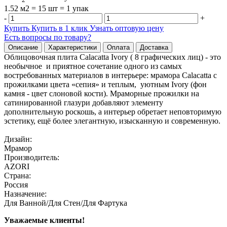
1.52 м2 = 15 шт = 1 упак
-
+
Купить
Купить в 1 клик
Узнать оптовую цену
Есть вопросы по товару?
Описание
Характеристики
Оплата
Доставка
Облицовочная плита Calacatta Ivory ( 8 графических лиц) - это
необычное и приятное сочетание одного из самых
востребованных материалов в интерьере: мрамора Calacatta с
прожилками цвета «сепия» и теплым, уютным Ivory (фон
камня - цвет слоновой кости). Мраморные прожилки на
сатинированной глазури добавляют элементу
дополнительную роскошь, а интерьер обретает неповторимую
эстетику, ещё более элегантную, изысканную и современную.
Дизайн:
Мрамор
Производитель:
AZORI
Страна:
Россия
Назначение:
Для Ванной/Для Стен/Для Фартука
Уважаемые клиенты!