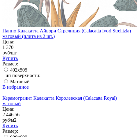
Панно Калакатта Айвори Стрелиция (Calacatta Ivori Strelitzia)
матовый (плита из 2 шт.)
Цена:
1 370
руб/шт
Купить
Размер:
402x505
Тип поверхности:
Матовый
В избранное
Керамогранит Калакатта Королевская (Calacatta Royal)
матовый
Цена:
2 446.56
руб/м2
Купить
Размер: