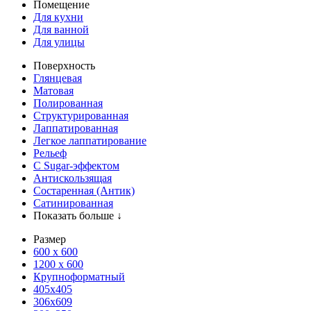
Помещение
Для кухни
Для ванной
Для улицы
Поверхность
Глянцевая
Матовая
Полированная
Структурированная
Лаппатированная
Легкое лаппатирование
Рельеф
С Sugar-эффектом
Антискользящая
Состаренная (Антик)
Сатинированная
Показать больше ↓
Размер
600 х 600
1200 х 600
Крупноформатный
405x405
306x609