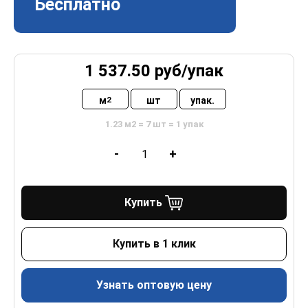
Бесплатно
1 537.50
руб/
упак
м
шт
упак.
2
1.23 м2 = 7 шт = 1 упак
-
+
Купить
Купить в 1 клик
Узнать оптовую цену