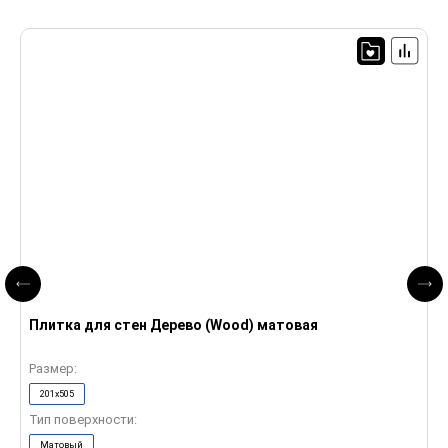
П
Плитка для стен Дерево (Wood) матовая
м
Размер:
Р
201x505
Тип поверхности:
Т
Матовый