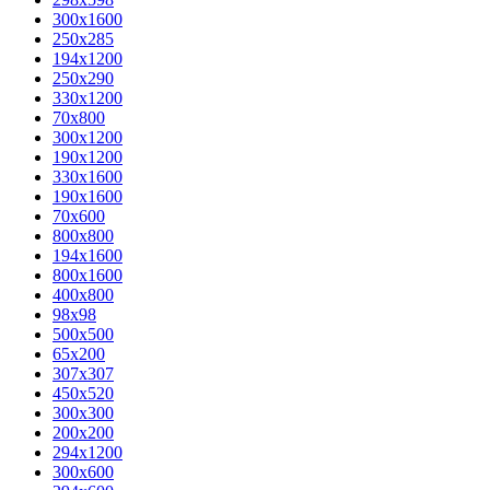
300x1600
250x285
194x1200
250x290
330x1200
70x800
300x1200
190x1200
330x1600
190x1600
70x600
800x800
194x1600
800x1600
400х800
98x98
500x500
65x200
307x307
450x520
300x300
200x200
294x1200
300x600