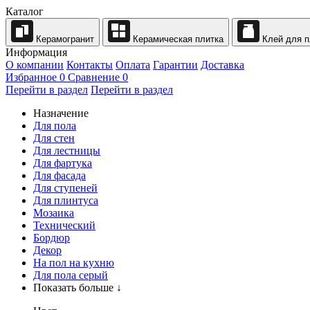
Каталог
Керамогранит
Керамическая плитка
Клей для п
Информация
О компании
Контакты
Оплата
Гарантии
Доставка
Избранное
0
Сравнение
0
Перейти в раздел
Перейти в раздел
Назначение
Для пола
Для стен
Для лестницы
Для фартука
Для фасада
Для ступеней
Для плинтуса
Мозаика
Технический
Бордюр
Декор
На пол на кухню
Для пола серый
Показать больше ↓