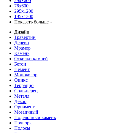
294x600
76х600
295х1200
195х1200
Показать больше ↓
Дизайн
Травертин
Дерево
Мрамор
Камень
Осколки камней
Бетон
Цемент
Моноколор
Оникс
Терраццо
Соль-перец
Металл
Декор
Орнамент
Мозаичный
Поделочный камень
Пэчворк
Полосы