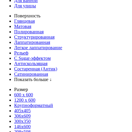
Для ванной
Для улицы
Поверхность
Глянцевая
Матовая
Полированная
Структурированная
Лаппатированная
Легкое лаппатирование
Рельеф
С Sugar-эффектом
Антискользящая
Состаренная (Антик)
Сатинированная
Показать больше ↓
Размер
600 х 600
1200 х 600
Крупноформатный
405x405
306x609
300x350
146x600
298x598