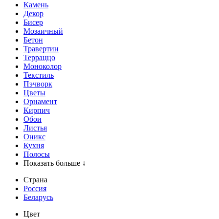
Камень
Декор
Бисер
Мозаичный
Бетон
Травертин
Терраццо
Моноколор
Текстиль
Пэчворк
Цветы
Орнамент
Кирпич
Обои
Листья
Оникс
Кухня
Полосы
Показать больше ↓
Страна
Россия
Беларусь
Цвет