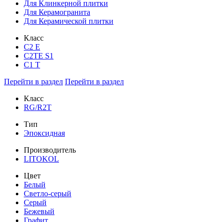
Для Клинкерной плитки
Для Керамогранита
Для Керамической плитки
Класс
С2 Е
C2TE S1
C1 T
Перейти в раздел
Перейти в раздел
Класс
RG/R2T
Тип
Эпоксидная
Производитель
LITOKOL
Цвет
Белый
Светло-серый
Серый
Бежевый
Графит