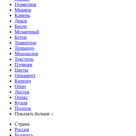
Геометрия
Мрамор
Камень
Декор
Бисер
Мозаичный
Бетон
Травертин
Терраццо
Моноколор
Текстиль
Пэчворк
Цветы
Орнамент
Кирпич
Обои
Листья
Оникс
Кухня
Полосы
Показать больше ↓
Страна
Россия
Беларусь