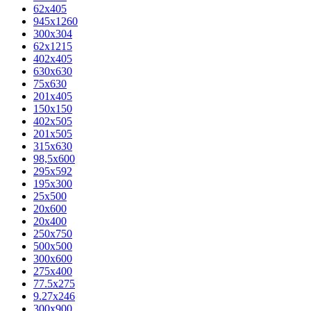
62х405
945x1260
300x304
62x1215
402x405
630x630
75x630
201x405
150x150
402x505
201x505
315x630
98,5х600
295x592
195х300
25x500
20х600
20х400
250x750
500x500
300x600
275x400
77.5х275
9.27x246
300x900