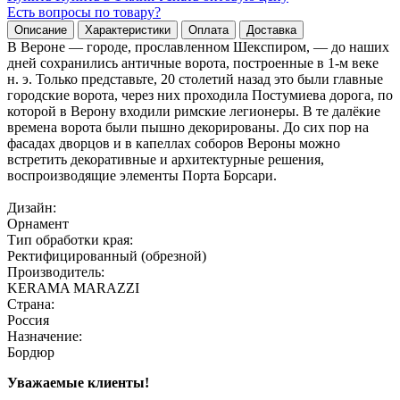
Есть вопросы по товару?
Описание
Характеристики
Оплата
Доставка
В Вероне — городе, прославленном Шекспиром, — до наших
дней сохранились античные ворота, построенные в 1-м веке
н. э. Только представьте, 20 столетий назад это были главные
городские ворота, через них проходила Постумиева дорога, по
которой в Верону входили римские легионеры. В те далёкие
времена ворота были пышно декорированы. До сих пор на
фасадах дворцов и в капеллах соборов Вероны можно
встретить декоративные и архитектурные решения,
воспроизводящие элементы Порта Борсари.
Дизайн:
Орнамент
Тип обработки края:
Ректифицированный (обрезной)
Производитель:
KERAMA MARAZZI
Страна:
Россия
Назначение:
Бордюр
Уважаемые клиенты!