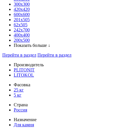
300x300
420х420
600х600
201х505
62х505
242х700
400х400
200х500
Показать больше ↓
Перейти в раздел
Перейти в раздел
Производитель
PLITONIT
LITOKOL
Фасовка
25 кг
5 кг
Страна
Россия
Назначение
Для камня