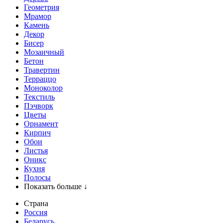
Геометрия
Мрамор
Камень
Декор
Бисер
Мозаичный
Бетон
Травертин
Терраццо
Моноколор
Текстиль
Пэчворк
Цветы
Орнамент
Кирпич
Обои
Листья
Оникс
Кухня
Полосы
Показать больше ↓
Страна
Россия
Беларусь