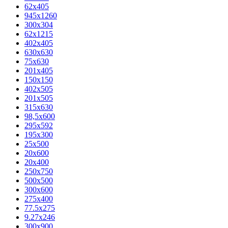
62х405
945x1260
300x304
62x1215
402x405
630x630
75x630
201x405
150x150
402x505
201x505
315x630
98,5х600
295x592
195х300
25x500
20х600
20х400
250x750
500x500
300x600
275x400
77.5х275
9.27x246
300x900