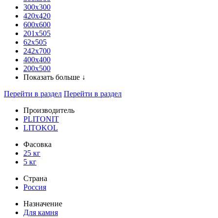
300x300
420х420
600х600
201х505
62х505
242х700
400х400
200х500
Показать больше ↓
Перейти в раздел
Перейти в раздел
Производитель
PLITONIT
LITOKOL
Фасовка
25 кг
5 кг
Страна
Россия
Назначение
Для камня