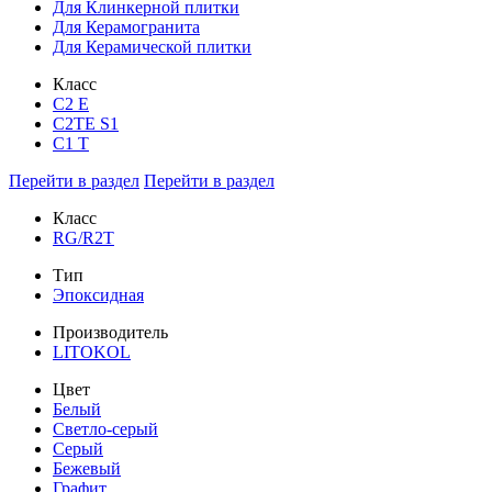
Для Клинкерной плитки
Для Керамогранита
Для Керамической плитки
Класс
С2 Е
C2TE S1
C1 T
Перейти в раздел
Перейти в раздел
Класс
RG/R2T
Тип
Эпоксидная
Производитель
LITOKOL
Цвет
Белый
Светло-серый
Серый
Бежевый
Графит