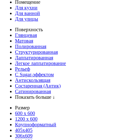
Помещение
Для кухни
Для ванной
Для улицы
Поверхность
Глянцевая
Матовая
Полированная
Структурированная
Лаппатированная
Легкое лаппатирование
Рельеф
С Sugar-эффектом
Антискользящая
Состаренная (Антик)
Сатинированная
Показать больше ↓
Размер
600 х 600
1200 х 600
Крупноформатный
405x405
306x609