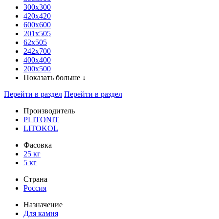
300x300
420х420
600х600
201х505
62х505
242х700
400х400
200х500
Показать больше ↓
Перейти в раздел
Перейти в раздел
Производитель
PLITONIT
LITOKOL
Фасовка
25 кг
5 кг
Страна
Россия
Назначение
Для камня