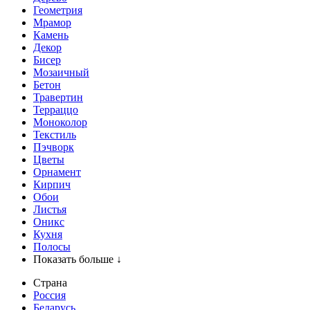
Геометрия
Мрамор
Камень
Декор
Бисер
Мозаичный
Бетон
Травертин
Терраццо
Моноколор
Текстиль
Пэчворк
Цветы
Орнамент
Кирпич
Обои
Листья
Оникс
Кухня
Полосы
Показать больше ↓
Страна
Россия
Беларусь