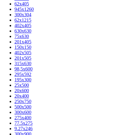
62х405
945x1260
300x304
62x1215
402x405
630x630
75x630
201x405
150x150
402x505
201x505
315x630
98,5х600
295x592
195х300
25x500
20х600
20х400
250x750
500x500
300x600
275x400
77.5х275
9.27x246
300x900