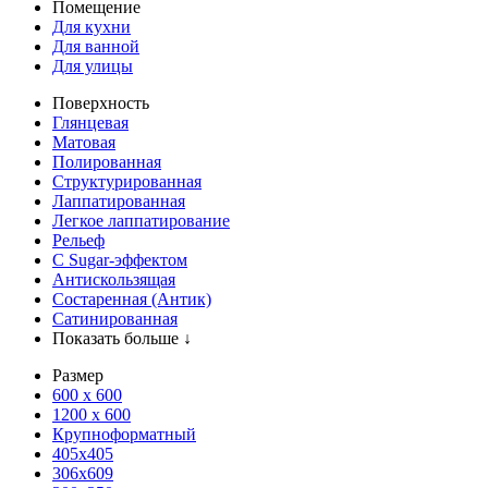
Помещение
Для кухни
Для ванной
Для улицы
Поверхность
Глянцевая
Матовая
Полированная
Структурированная
Лаппатированная
Легкое лаппатирование
Рельеф
С Sugar-эффектом
Антискользящая
Состаренная (Антик)
Сатинированная
Показать больше ↓
Размер
600 х 600
1200 х 600
Крупноформатный
405x405
306x609