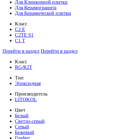
Для Клинкерной плитки
Для Керамогранита
Для Керамической плитки
Класс
С2 Е
C2TE S1
C1 T
Перейти в раздел
Перейти в раздел
Класс
RG/R2T
Тип
Эпоксидная
Производитель
LITOKOL
Цвет
Белый
Светло-серый
Серый
Бежевый
Графит