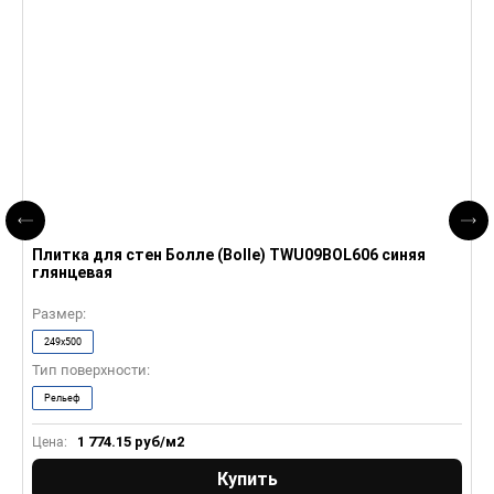
Плитка для стен Болле (Bolle) TWU09BOL606 синяя
П
глянцевая
м
Размер:
Р
249x500
Тип поверхности:
Т
Рельеф
1 774.15
руб/м2
Цена:
Ц
Купить