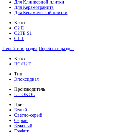
Для Клинкерной плитки
Для Керамогранита
Для Керамической плитки
Класс
С2 Е
C2TE S1
C1 T
Перейти в раздел
Перейти в раздел
Класс
RG/R2T
Тип
Эпоксидная
Производитель
LITOKOL
Цвет
Белый
Светло-серый
Серый
Бежевый
Графит