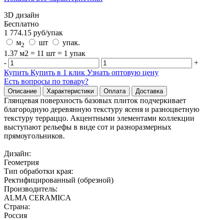
3D дизайн
Бесплатно
1 774.15
руб/
упак
м
шт
упак.
2
1.37 м2 = 11 шт = 1 упак
-
+
Купить
Купить в 1 клик
Узнать оптовую цену
Есть вопросы по товару?
Описание
Характеристики
Оплата
Доставка
Глянцевая поверхность базовых плиток подчеркивает
благородную деревянную текстуру ясеня и разноцветную
текстуру терраццо. Акцентными элементами коллекции
выступают рельефы в виде сот и разноразмерных
прямоугольников.
Дизайн:
Геометрия
Тип обработки края:
Ректифицированный (обрезной)
Производитель:
ALMA CERAMICA
Страна:
Россия