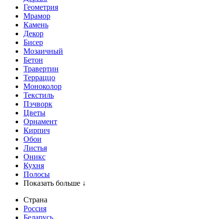
Геометрия
Мрамор
Камень
Декор
Бисер
Мозаичный
Бетон
Травертин
Терраццо
Моноколор
Текстиль
Пэчворк
Цветы
Орнамент
Кирпич
Обои
Листья
Оникс
Кухня
Полосы
Показать больше ↓
Страна
Россия
Беларусь