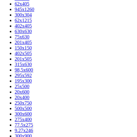
62х405
945x1260
300x304
62x1215
402x405
630x630
75x630
201x405
150x150
402x505
201x505
315x630
98,5х600
295x592
195х300
25x500
20х600
20х400
250x750
500x500
300x600
275x400
77.5х275
9.27x246
300x900