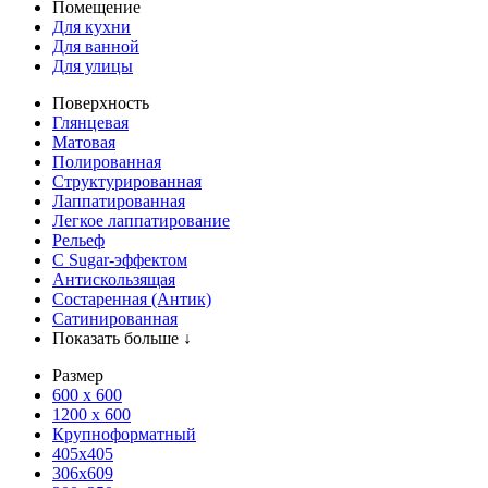
Помещение
Для кухни
Для ванной
Для улицы
Поверхность
Глянцевая
Матовая
Полированная
Структурированная
Лаппатированная
Легкое лаппатирование
Рельеф
С Sugar-эффектом
Антискользящая
Состаренная (Антик)
Сатинированная
Показать больше ↓
Размер
600 х 600
1200 х 600
Крупноформатный
405x405
306x609