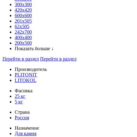
300x300
420х420
600х600
201х505
62х505
242х700
400х400
200х500
Показать больше ↓
Перейти в раздел
Перейти в раздел
Производитель
PLITONIT
LITOKOL
Фасовка
25 кг
5 кг
Страна
Россия
Назначение
Для камня