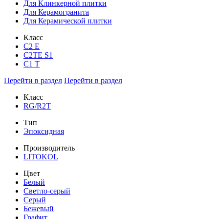
Для Клинкерной плитки
Для Керамогранита
Для Керамической плитки
Класс
С2 Е
C2TE S1
C1 T
Перейти в раздел
Перейти в раздел
Класс
RG/R2T
Тип
Эпоксидная
Производитель
LITOKOL
Цвет
Белый
Светло-серый
Серый
Бежевый
Графит