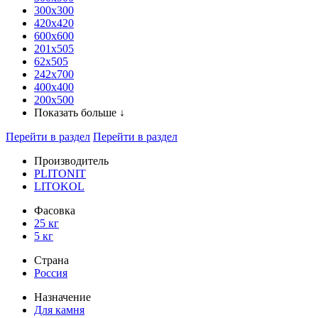
300x300
420х420
600х600
201х505
62х505
242х700
400х400
200х500
Показать больше ↓
Перейти в раздел
Перейти в раздел
Производитель
PLITONIT
LITOKOL
Фасовка
25 кг
5 кг
Страна
Россия
Назначение
Для камня