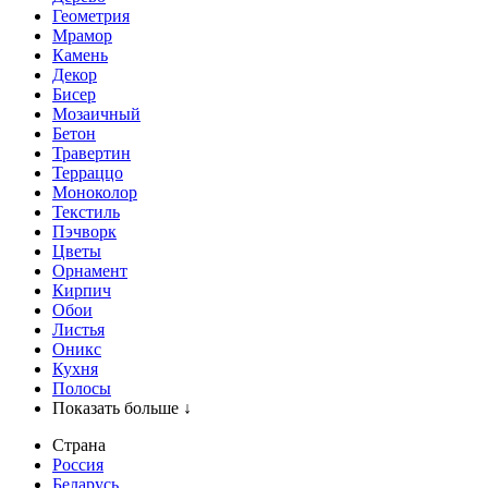
Геометрия
Мрамор
Камень
Декор
Бисер
Мозаичный
Бетон
Травертин
Терраццо
Моноколор
Текстиль
Пэчворк
Цветы
Орнамент
Кирпич
Обои
Листья
Оникс
Кухня
Полосы
Показать больше ↓
Страна
Россия
Беларусь