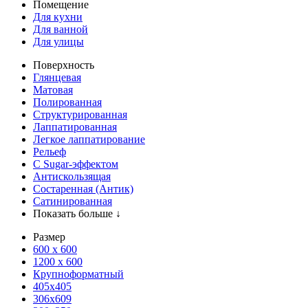
Помещение
Для кухни
Для ванной
Для улицы
Поверхность
Глянцевая
Матовая
Полированная
Структурированная
Лаппатированная
Легкое лаппатирование
Рельеф
С Sugar-эффектом
Антискользящая
Состаренная (Антик)
Сатинированная
Показать больше ↓
Размер
600 х 600
1200 х 600
Крупноформатный
405x405
306x609