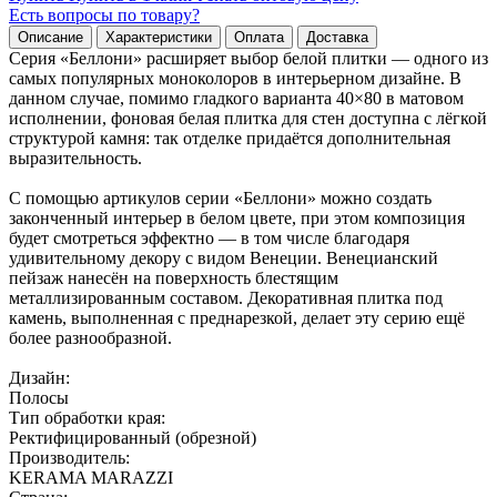
Есть вопросы по товару?
Описание
Характеристики
Оплата
Доставка
Cерия «Беллони» расширяет выбор белой плитки — одного из
самых популярных моноколоров в интерьерном дизайне. В
данном случае, помимо гладкого варианта 40×80 в матовом
исполнении, фоновая белая плитка для стен доступна с лёгкой
структурой камня: так отделке придаётся дополнительная
выразительность.
С помощью артикулов серии «Беллони» можно создать
законченный интерьер в белом цвете, при этом композиция
будет смотреться эффектно — в том числе благодаря
удивительному декору с видом Венеции. Венецианский
пейзаж нанесён на поверхность блестящим
металлизированным составом. Декоративная плитка под
камень, выполненная с преднарезкой, делает эту серию ещё
более разнообразной.
Дизайн:
Полосы
Тип обработки края:
Ректифицированный (обрезной)
Производитель:
KERAMA MARAZZI