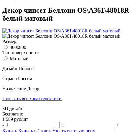
Декор чипсет Беллони OS\A361\48018R
белый матовый
Размер:
400х800
Тип поверхности:
Матовый
Дизайн
Полосы
Страна
Россия
Назначение
Декор
Показать все характеристики
3D дизайн
Бесплатно
1 589
руб/
шт
-
+
Купить
Купить в 1 клик
Узнать оптовую цену