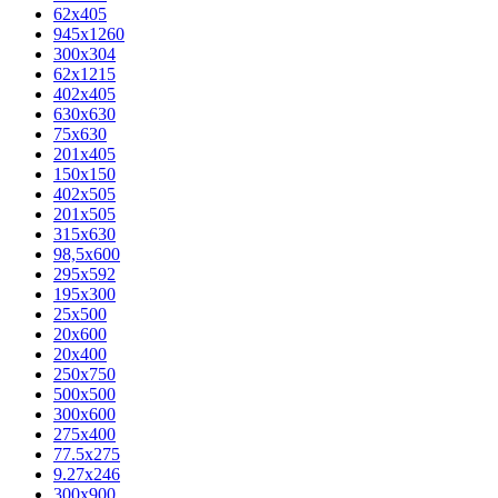
62х405
945x1260
300x304
62x1215
402x405
630x630
75x630
201x405
150x150
402x505
201x505
315x630
98,5х600
295x592
195х300
25x500
20х600
20х400
250x750
500x500
300x600
275x400
77.5х275
9.27x246
300x900