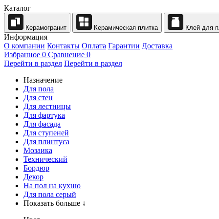
Каталог
Керамогранит
Керамическая плитка
Клей для п
Информация
О компании
Контакты
Оплата
Гарантии
Доставка
Избранное
0
Сравнение
0
Перейти в раздел
Перейти в раздел
Назначение
Для пола
Для стен
Для лестницы
Для фартука
Для фасада
Для ступеней
Для плинтуса
Мозаика
Технический
Бордюр
Декор
На пол на кухню
Для пола серый
Показать больше ↓