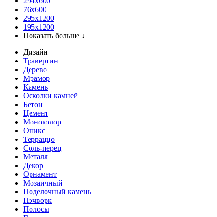
294x600
76х600
295х1200
195х1200
Показать больше ↓
Дизайн
Травертин
Дерево
Мрамор
Камень
Осколки камней
Бетон
Цемент
Моноколор
Оникс
Терраццо
Соль-перец
Металл
Декор
Орнамент
Мозаичный
Поделочный камень
Пэчворк
Полосы