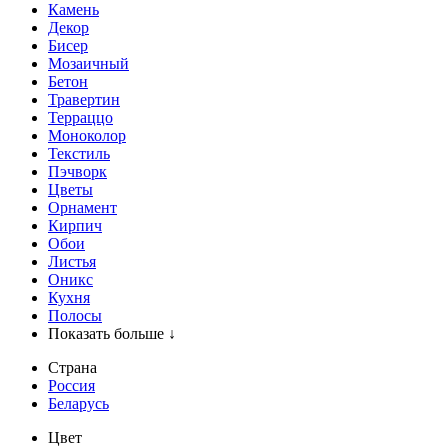
Камень
Декор
Бисер
Мозаичный
Бетон
Травертин
Терраццо
Моноколор
Текстиль
Пэчворк
Цветы
Орнамент
Кирпич
Обои
Листья
Оникс
Кухня
Полосы
Показать больше ↓
Страна
Россия
Беларусь
Цвет