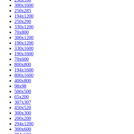
300x1600
250x285
194x1200
250x290
330x1200
70x800
300x1200
190x1200
330x1600
190x1600
70x600
800x800
194x1600
800x1600
400х800
98x98
500x500
65x200
307x307
450x520
300x300
200x200
294x1200
300x600