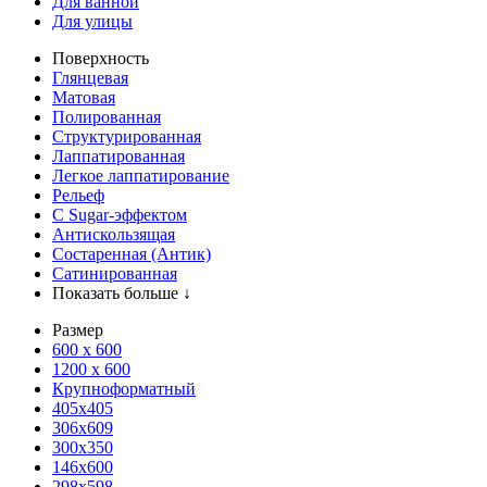
Для ванной
Для улицы
Поверхность
Глянцевая
Матовая
Полированная
Структурированная
Лаппатированная
Легкое лаппатирование
Рельеф
С Sugar-эффектом
Антискользящая
Состаренная (Антик)
Сатинированная
Показать больше ↓
Размер
600 х 600
1200 х 600
Крупноформатный
405x405
306x609
300x350
146x600
298x598