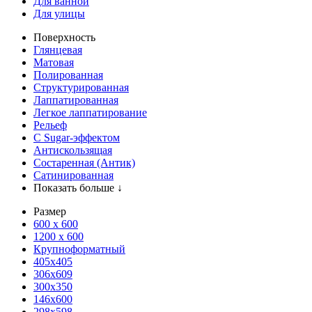
Для ванной
Для улицы
Поверхность
Глянцевая
Матовая
Полированная
Структурированная
Лаппатированная
Легкое лаппатирование
Рельеф
С Sugar-эффектом
Антискользящая
Состаренная (Антик)
Сатинированная
Показать больше ↓
Размер
600 х 600
1200 х 600
Крупноформатный
405x405
306x609
300x350
146x600
298x598