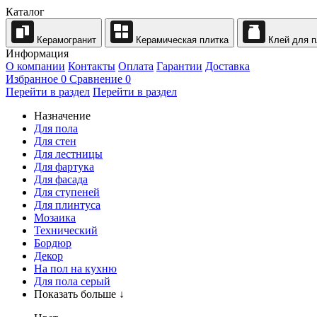
Каталог
Керамогранит
Керамическая плитка
Клей для п
Информация
О компании
Контакты
Оплата
Гарантии
Доставка
Избранное
0
Сравнение
0
Перейти в раздел
Перейти в раздел
Назначение
Для пола
Для стен
Для лестницы
Для фартука
Для фасада
Для ступеней
Для плинтуса
Мозаика
Технический
Бордюр
Декор
На пол на кухню
Для пола серый
Показать больше ↓