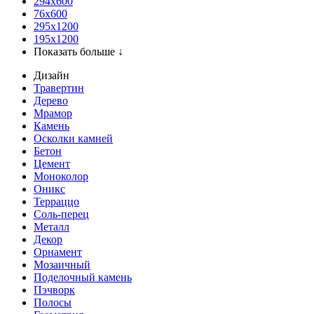
294x600
76х600
295х1200
195х1200
Показать больше ↓
Дизайн
Травертин
Дерево
Мрамор
Камень
Осколки камней
Бетон
Цемент
Моноколор
Оникс
Терраццо
Соль-перец
Металл
Декор
Орнамент
Мозаичный
Поделочный камень
Пэчворк
Полосы