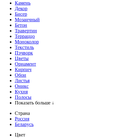
Камень
Декор
Бисер
Мозаичный
Бетон
Травертин
Терраццо
Моноколор
Текстиль
Пэчворк
Цветы
Орнамент
Кирпич
Обои
Листья
Оникс
Кухня
Полосы
Показать больше ↓
Страна
Россия
Беларусь
Цвет