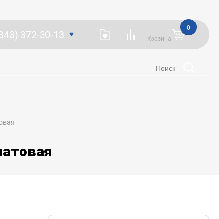
0
(343) 372-30-13
Корзина
товая
матовая