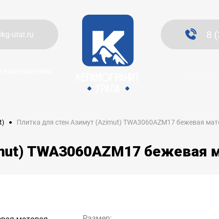
8 
kg-ural.ru
 покупателям
Плитка для стен Азимут (Azimut) TWA3060AZM17 бежевая ма
t)
imut) TWA3060AZM17 бежевая 
Размер: