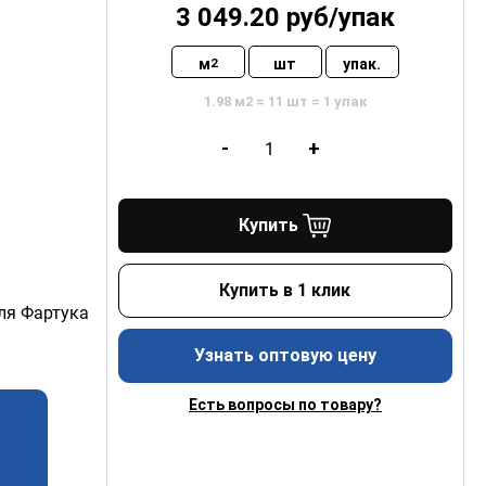
3 049.20
руб/
упак
м
шт
упак.
2
1.98 м2 = 11 шт = 1 упак
-
+
Купить
Купить в 1 клик
ля Фартука
Узнать оптовую цену
Есть вопросы по товару?