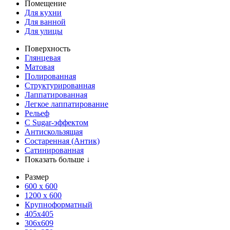
Помещение
Для кухни
Для ванной
Для улицы
Поверхность
Глянцевая
Матовая
Полированная
Структурированная
Лаппатированная
Легкое лаппатирование
Рельеф
С Sugar-эффектом
Антискользящая
Состаренная (Антик)
Сатинированная
Показать больше ↓
Размер
600 х 600
1200 х 600
Крупноформатный
405x405
306x609