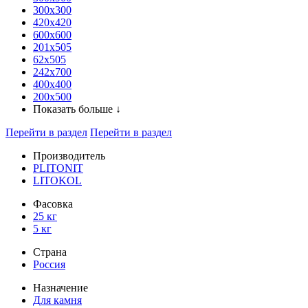
300x300
420х420
600х600
201х505
62х505
242х700
400х400
200х500
Показать больше ↓
Перейти в раздел
Перейти в раздел
Производитель
PLITONIT
LITOKOL
Фасовка
25 кг
5 кг
Страна
Россия
Назначение
Для камня