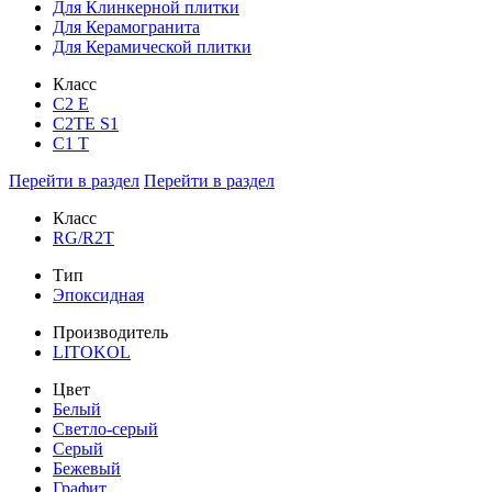
Для Клинкерной плитки
Для Керамогранита
Для Керамической плитки
Класс
С2 Е
C2TE S1
C1 T
Перейти в раздел
Перейти в раздел
Класс
RG/R2T
Тип
Эпоксидная
Производитель
LITOKOL
Цвет
Белый
Светло-серый
Серый
Бежевый
Графит