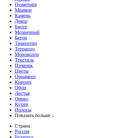
Геометрия
Мрамор
Камень
Декор
Бисер
Мозаичный
Бетон
Травертин
Терраццо
Моноколор
Текстиль
Пэчворк
Цветы
Орнамент
Кирпич
Обои
Листья
Оникс
Кухня
Полосы
Показать больше ↓
Страна
Россия
Беларусь