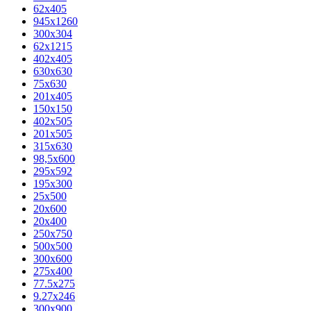
62х405
945x1260
300x304
62x1215
402x405
630x630
75x630
201x405
150x150
402x505
201x505
315x630
98,5х600
295x592
195х300
25x500
20х600
20х400
250x750
500x500
300x600
275x400
77.5х275
9.27x246
300x900