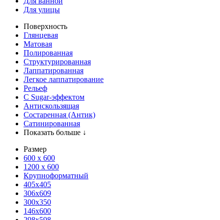
Для ванной
Для улицы
Поверхность
Глянцевая
Матовая
Полированная
Структурированная
Лаппатированная
Легкое лаппатирование
Рельеф
С Sugar-эффектом
Антискользящая
Состаренная (Антик)
Сатинированная
Показать больше ↓
Размер
600 х 600
1200 х 600
Крупноформатный
405x405
306x609
300x350
146x600
298x598