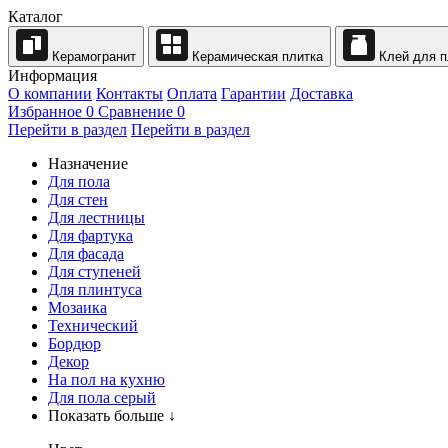
Каталог
Керамогранит
Керамическая плитка
Клей для п
Информация
О компании
Контакты
Оплата
Гарантии
Доставка
Избранное
0
Сравнение
0
Перейти в раздел
Перейти в раздел
Назначение
Для пола
Для стен
Для лестницы
Для фартука
Для фасада
Для ступеней
Для плинтуса
Мозаика
Технический
Бордюр
Декор
На пол на кухню
Для пола серый
Показать больше ↓