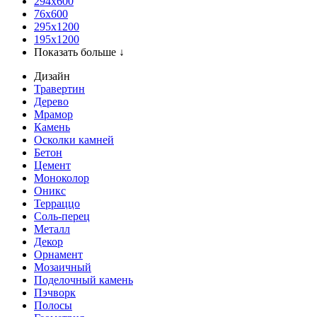
294x600
76х600
295х1200
195х1200
Показать больше ↓
Дизайн
Травертин
Дерево
Мрамор
Камень
Осколки камней
Бетон
Цемент
Моноколор
Оникс
Терраццо
Соль-перец
Металл
Декор
Орнамент
Мозаичный
Поделочный камень
Пэчворк
Полосы