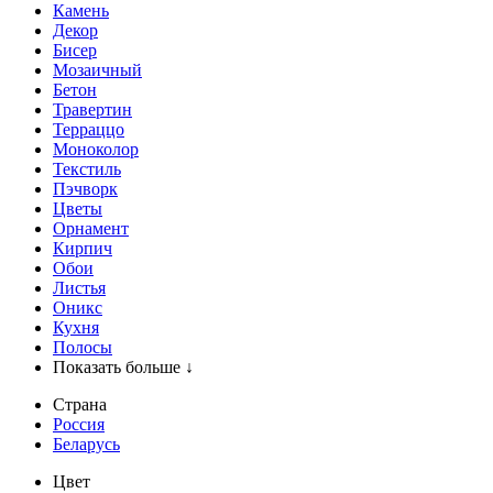
Камень
Декор
Бисер
Мозаичный
Бетон
Травертин
Терраццо
Моноколор
Текстиль
Пэчворк
Цветы
Орнамент
Кирпич
Обои
Листья
Оникс
Кухня
Полосы
Показать больше ↓
Страна
Россия
Беларусь
Цвет