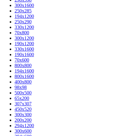
300x1600
250x285
194x1200
250x290
330x1200
70x800
300x1200
190x1200
330x1600
190x1600
70x600
800x800
194x1600
800x1600
400х800
98x98
500x500
65x200
307x307
450x520
300x300
200x200
294x1200
300x600