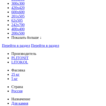
300x300
420х420
600х600
201х505
62х505
242х700
400х400
200х500
Показать больше ↓
Перейти в раздел
Перейти в раздел
Производитель
PLITONIT
LITOKOL
Фасовка
25 кг
5 кг
Страна
Россия
Назначение
Для камня