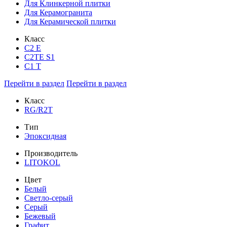
Для Клинкерной плитки
Для Керамогранита
Для Керамической плитки
Класс
С2 Е
C2TE S1
C1 T
Перейти в раздел
Перейти в раздел
Класс
RG/R2T
Тип
Эпоксидная
Производитель
LITOKOL
Цвет
Белый
Светло-серый
Серый
Бежевый
Графит