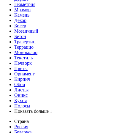
Геометрия
Мрамор
Камень
Декор
Бисер
Мозаичный
Бетон
Травертин
Терраццо
Моноколор
Текстиль
Пэчворк
Цветы
Орнамент
Кирпич
Обои
Листья
Оникс
Кухня
Полосы
Показать больше ↓
Страна
Россия
Беларусь