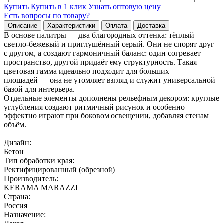
Купить
Купить в 1 клик
Узнать оптовую цену
Есть вопросы по товару?
Описание
Характеристики
Оплата
Доставка
В основе палитры — два благородных оттенка: тёплый
светло‑бежевый и приглушённый серый. Они не спорят друг
с другом, а создают гармоничный баланс: один согревает
пространство, другой придаёт ему структурность. Такая
цветовая гамма идеально подходит для больших
площадей — она не утомляет взгляд и служит универсальной
базой для интерьера.
Отдельные элементы дополнены рельефным декором: круглые
углубления создают ритмичный рисунок и особенно
эффектно играют при боковом освещении, добавляя стенам
объём.
Дизайн:
Бетон
Тип обработки края:
Ректифицированный (обрезной)
Производитель:
KERAMA MARAZZI
Страна:
Россия
Назначение: