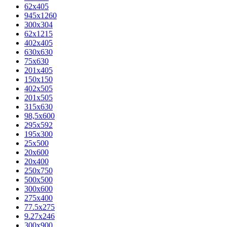
62х405
945x1260
300x304
62x1215
402x405
630x630
75x630
201x405
150x150
402x505
201x505
315x630
98,5х600
295x592
195х300
25x500
20х600
20х400
250x750
500x500
300x600
275x400
77.5х275
9.27x246
300x900