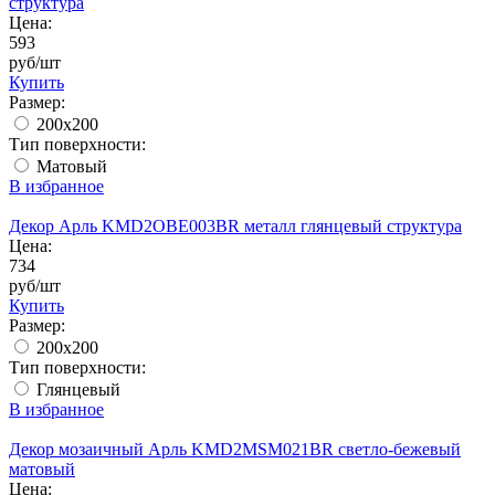
структура
Цена:
593
руб/шт
Купить
Размер:
200x200
Тип поверхности:
Матовый
В избранное
Декор Арль KMD2OBE003BR металл глянцевый структура
Цена:
734
руб/шт
Купить
Размер:
200x200
Тип поверхности:
Глянцевый
В избранное
Декор мозаичный Арль KMD2MSM021BR светло-бежевый
матовый
Цена: