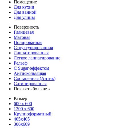
Помещение
Для кухни
Для ванной
Для улицы
Поверхность
Глянцевая
Матовая
Полированная
Структурированная
Лаппатированная
Легкое лаппатирование
Рельеф
С Sugar-эффектом
Антискользящая
Состаренная (Антик)
Сатинированная
Показать больше ↓
Размер
600 х 600
1200 х 600
Крупноформатный
405x405
306x609