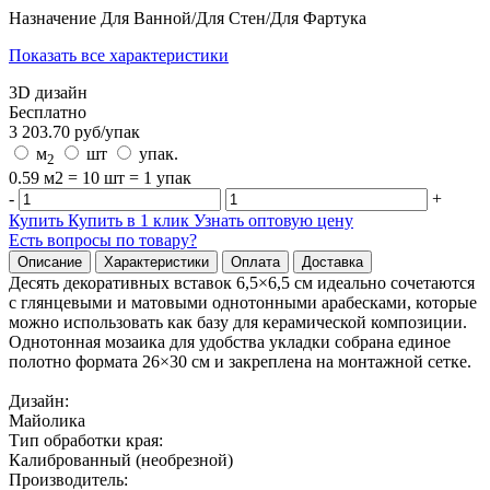
Назначение
Для Ванной/Для Стен/Для Фартука
Показать все характеристики
3D дизайн
Бесплатно
3 203.70
руб/
упак
м
шт
упак.
2
0.59 м2 = 10 шт = 1 упак
-
+
Купить
Купить в 1 клик
Узнать оптовую цену
Есть вопросы по товару?
Описание
Характеристики
Оплата
Доставка
Десять декоративных вставок 6,5×6,5 см идеально сочетаются
с глянцевыми и матовыми однотонными арабесками, которые
можно использовать как базу для керамической композиции.
Однотонная мозаика для удобства укладки собрана единое
полотно формата 26×30 см и закреплена на монтажной сетке.
Дизайн:
Майолика
Тип обработки края:
Калиброванный (необрезной)
Производитель: