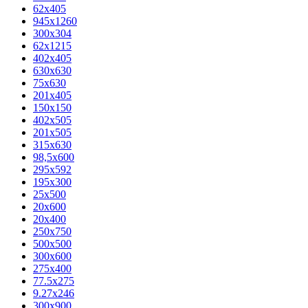
62х405
945x1260
300x304
62x1215
402x405
630x630
75x630
201x405
150x150
402x505
201x505
315x630
98,5х600
295x592
195х300
25x500
20х600
20х400
250x750
500x500
300x600
275x400
77.5х275
9.27x246
300x900