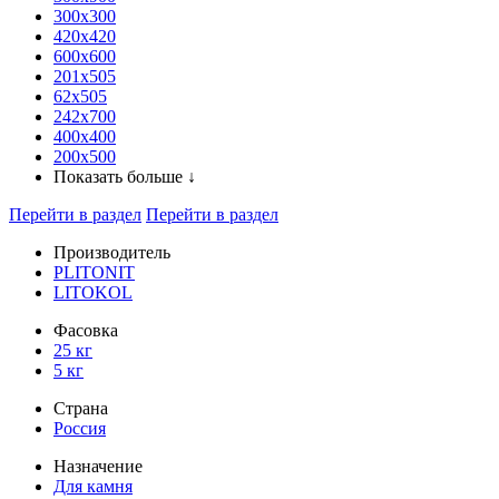
300x300
420х420
600х600
201х505
62х505
242х700
400х400
200х500
Показать больше ↓
Перейти в раздел
Перейти в раздел
Производитель
PLITONIT
LITOKOL
Фасовка
25 кг
5 кг
Страна
Россия
Назначение
Для камня