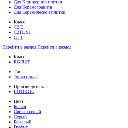
Для Клинкерной плитки
Для Керамогранита
Для Керамической плитки
Класс
С2 Е
C2TE S1
C1 T
Перейти в раздел
Перейти в раздел
Класс
RG/R2T
Тип
Эпоксидная
Производитель
LITOKOL
Цвет
Белый
Светло-серый
Серый
Бежевый
Графит