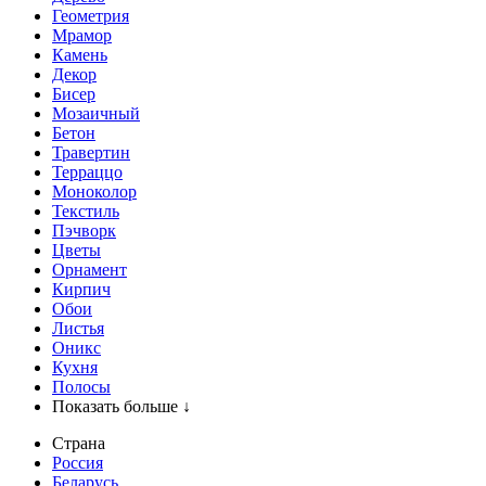
Геометрия
Мрамор
Камень
Декор
Бисер
Мозаичный
Бетон
Травертин
Терраццо
Моноколор
Текстиль
Пэчворк
Цветы
Орнамент
Кирпич
Обои
Листья
Оникс
Кухня
Полосы
Показать больше ↓
Страна
Россия
Беларусь