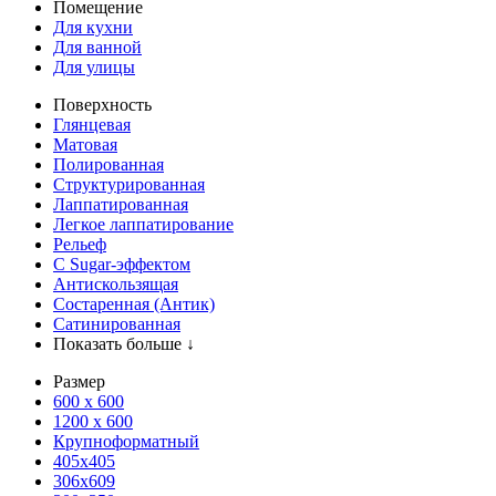
Помещение
Для кухни
Для ванной
Для улицы
Поверхность
Глянцевая
Матовая
Полированная
Структурированная
Лаппатированная
Легкое лаппатирование
Рельеф
С Sugar-эффектом
Антискользящая
Состаренная (Антик)
Сатинированная
Показать больше ↓
Размер
600 х 600
1200 х 600
Крупноформатный
405x405
306x609