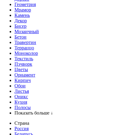
Геометрия
Мрамор
Камень
Декор
Бисер
Мозаичный
Бетон
Травертин
Терраццо
Моноколор
Текстиль
Пэчворк
Цветы
Орнамент
Кирпич
Обои
Листья
Оникс
Кухня
Полосы
Показать больше ↓
Страна
Россия
Беларусь