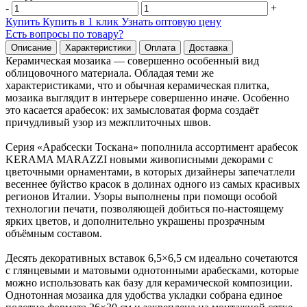
-
+
Купить
Купить в 1 клик
Узнать оптовую цену
Есть вопросы по товару?
Описание
Характеристики
Оплата
Доставка
Керамическая мозаика — совершенно особенный вид
облицовочного материала. Обладая теми же
характеристиками, что и обычная керамическая плитка,
мозаика выглядит в интерьере совершенно иначе. Особенно
это касается арабесок: их замысловатая форма создаёт
причудливый узор из межплиточных швов.
Серия «Арабсески Тоскана» пополнила ассортимент арабесок
KERAMA MARAZZI новыми живописными декорами с
цветочными орнаментами, в которых дизайнеры запечатлели
весеннее буйство красок в долинах одного из самых красивых
регионов Италии. Узоры выполнены при помощи особой
технологии печати, позволяющей добиться по-настоящему
ярких цветов, и дополнительно украшены прозрачным
объёмным составом.
Десять декоративных вставок 6,5×6,5 см идеально сочетаются
с глянцевыми и матовыми однотонными арабесками, которые
можно использовать как базу для керамической композиции.
Однотонная мозаика для удобства укладки собрана единое