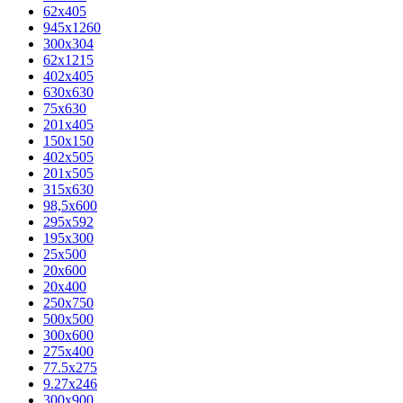
62х405
945x1260
300x304
62x1215
402x405
630x630
75x630
201x405
150x150
402x505
201x505
315x630
98,5х600
295x592
195х300
25x500
20х600
20х400
250x750
500x500
300x600
275x400
77.5х275
9.27x246
300x900