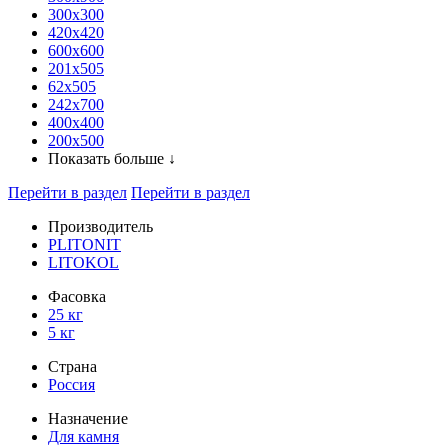
300x300
420х420
600х600
201х505
62х505
242х700
400х400
200х500
Показать больше ↓
Перейти в раздел
Перейти в раздел
Производитель
PLITONIT
LITOKOL
Фасовка
25 кг
5 кг
Страна
Россия
Назначение
Для камня