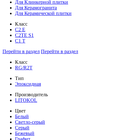
Для Клинкерной плитки
Для Керамогранита
Для Керамической плитки
Класс
С2 Е
C2TE S1
C1 T
Перейти в раздел
Перейти в раздел
Класс
RG/R2T
Тип
Эпоксидная
Производитель
LITOKOL
Цвет
Белый
Светло-серый
Серый
Бежевый
Графит