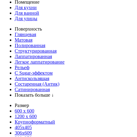
Помещение
Для кухни
Для ванной
Для улицы
Поверхность
Глянцевая
Матовая
Полированная
Структурированная
Лаппатированная
Легкое лаппатирование
Рельеф
С Sugar-эффектом
Антискользящая
Состаренная (Антик)
Сатинированная
Показать больше ↓
Размер
600 х 600
1200 х 600
Крупноформатный
405x405
306x609