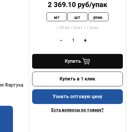
2 369.10
руб/
упак
м
шт
упак.
2
1.59 м2 = 8 шт = 1 упак
-
+
Купить
Купить в 1 клик
ля Фартука
Узнать оптовую цену
Есть вопросы по товару?