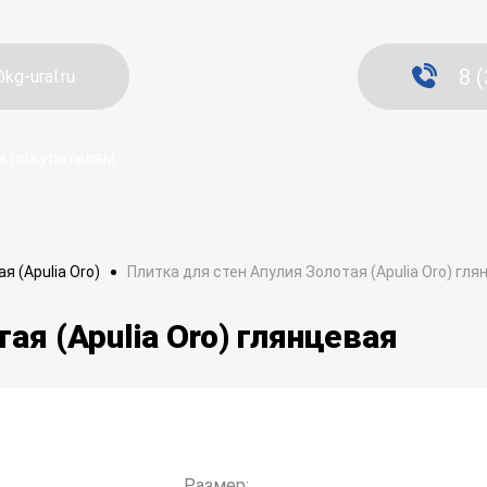
8 
kg-ural.ru
 покупателям
Плитка для стен Апулия Золотая (Apulia Oro) гля
я (Apulia Oro)
ая (Apulia Oro) глянцевая
Размер: