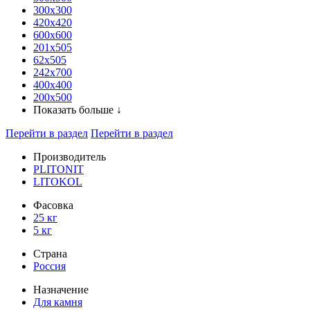
300x300
420х420
600х600
201х505
62х505
242х700
400х400
200х500
Показать больше ↓
Перейти в раздел
Перейти в раздел
Производитель
PLITONIT
LITOKOL
Фасовка
25 кг
5 кг
Страна
Россия
Назначение
Для камня