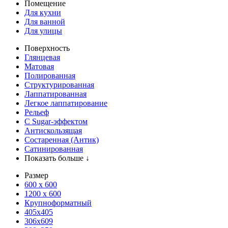
Помещение
Для кухни
Для ванной
Для улицы
Поверхность
Глянцевая
Матовая
Полированная
Структурированная
Лаппатированная
Легкое лаппатирование
Рельеф
С Sugar-эффектом
Антискользящая
Состаренная (Антик)
Сатинированная
Показать больше ↓
Размер
600 х 600
1200 х 600
Крупноформатный
405x405
306x609