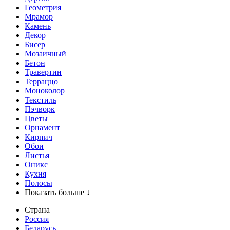
Геометрия
Мрамор
Камень
Декор
Бисер
Мозаичный
Бетон
Травертин
Терраццо
Моноколор
Текстиль
Пэчворк
Цветы
Орнамент
Кирпич
Обои
Листья
Оникс
Кухня
Полосы
Показать больше ↓
Страна
Россия
Беларусь