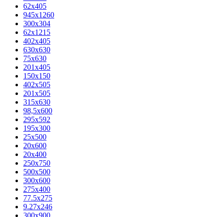
62х405
945x1260
300x304
62x1215
402x405
630x630
75x630
201x405
150x150
402x505
201x505
315x630
98,5х600
295x592
195х300
25x500
20х600
20х400
250x750
500x500
300x600
275x400
77.5х275
9.27x246
300x900