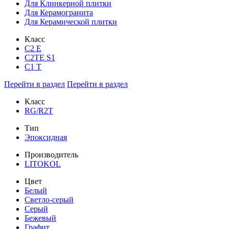
Для Клинкерной плитки
Для Керамогранита
Для Керамической плитки
Класс
С2 Е
C2TE S1
C1 T
Перейти в раздел
Перейти в раздел
Класс
RG/R2T
Тип
Эпоксидная
Производитель
LITOKOL
Цвет
Белый
Светло-серый
Серый
Бежевый
Графит