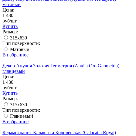
матовый
Цена:
1 430
руб/шт
Купить
Размер:
315x630
Тип поверхности:
Матовый
В избранное
Декор Апулия Золотая Геометрия (Apulia Oro Geometria)
глянцевый
Цена:
1 430
руб/шт
Купить
Размер:
315x630
Тип поверхности:
Глянцевый
В избранное
Керамогранит Калакатта Королевская (Calacatta Royal)