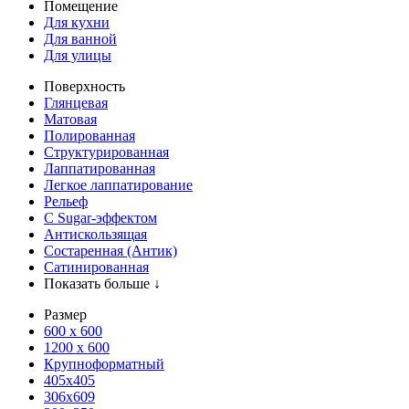
Помещение
Для кухни
Для ванной
Для улицы
Поверхность
Глянцевая
Матовая
Полированная
Структурированная
Лаппатированная
Легкое лаппатирование
Рельеф
С Sugar-эффектом
Антискользящая
Состаренная (Антик)
Сатинированная
Показать больше ↓
Размер
600 х 600
1200 х 600
Крупноформатный
405x405
306x609