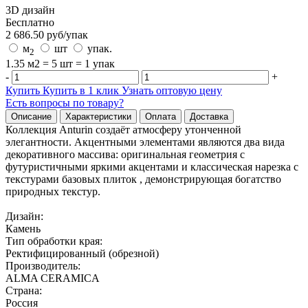
3D дизайн
Бесплатно
2 686.50
руб/
упак
м
шт
упак.
2
1.35 м2 = 5 шт = 1 упак
-
+
Купить
Купить в 1 клик
Узнать оптовую цену
Есть вопросы по товару?
Описание
Характеристики
Оплата
Доставка
Коллекция Anturin создаёт атмосферу утонченной
элегантности. Акцентными элементами являются два вида
декоративного массива: оригинальная геометрия с
футуристичными яркими акцентами и классическая нарезка с
текстурами базовых плиток , демонстрирующая богатство
природных текстур.
Дизайн:
Камень
Тип обработки края:
Ректифицированный (обрезной)
Производитель:
ALMA CERAMICA
Страна:
Россия