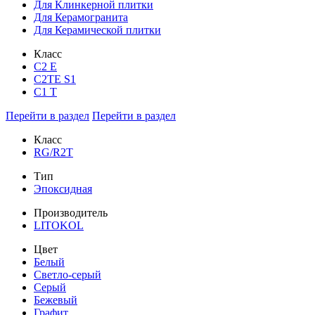
Для Клинкерной плитки
Для Керамогранита
Для Керамической плитки
Класс
С2 Е
C2TE S1
C1 T
Перейти в раздел
Перейти в раздел
Класс
RG/R2T
Тип
Эпоксидная
Производитель
LITOKOL
Цвет
Белый
Светло-серый
Серый
Бежевый
Графит