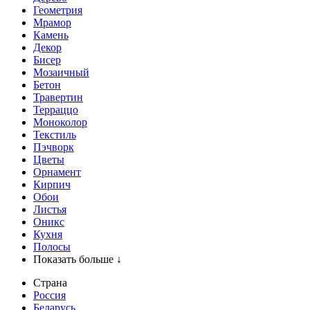
Геометрия
Мрамор
Камень
Декор
Бисер
Мозаичный
Бетон
Травертин
Терраццо
Моноколор
Текстиль
Пэчворк
Цветы
Орнамент
Кирпич
Обои
Листья
Оникс
Кухня
Полосы
Показать больше ↓
Страна
Россия
Беларусь