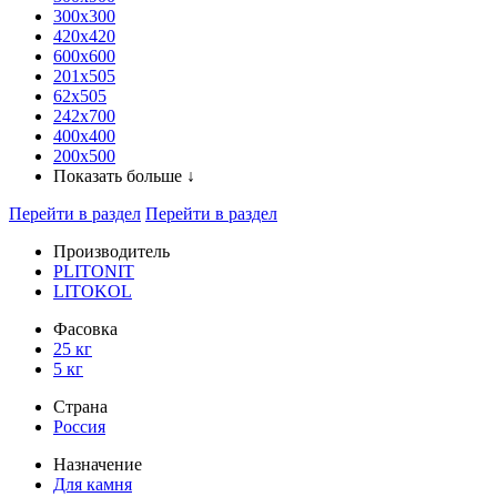
300x300
420х420
600х600
201х505
62х505
242х700
400х400
200х500
Показать больше ↓
Перейти в раздел
Перейти в раздел
Производитель
PLITONIT
LITOKOL
Фасовка
25 кг
5 кг
Страна
Россия
Назначение
Для камня