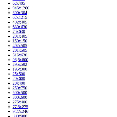
62х405
945x1260
300x304
62x1215
402x405
630x630
75x630
201x405
150x150
402x505
201x505
315x630
98,5х600
295x592
195х300
25x500
20х600
20х400
250x750
500x500
300x600
275x400
77.5х275
9.27x246
300x900