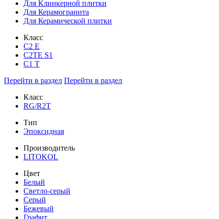
Для Клинкерной плитки
Для Керамогранита
Для Керамической плитки
Класс
С2 Е
C2TE S1
C1 T
Перейти в раздел
Перейти в раздел
Класс
RG/R2T
Тип
Эпоксидная
Производитель
LITOKOL
Цвет
Белый
Светло-серый
Серый
Бежевый
Графит