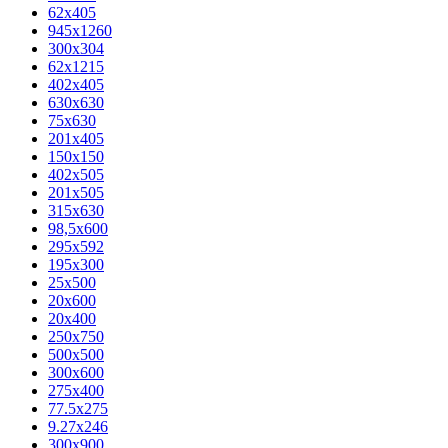
62х405
945x1260
300x304
62x1215
402x405
630x630
75x630
201x405
150x150
402x505
201x505
315x630
98,5х600
295x592
195х300
25x500
20х600
20х400
250x750
500x500
300x600
275x400
77.5х275
9.27x246
300x900