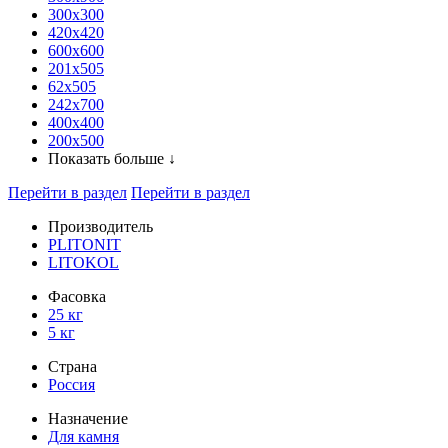
300x300
420х420
600х600
201х505
62х505
242х700
400х400
200х500
Показать больше ↓
Перейти в раздел
Перейти в раздел
Производитель
PLITONIT
LITOKOL
Фасовка
25 кг
5 кг
Страна
Россия
Назначение
Для камня