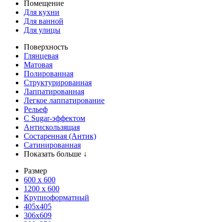
Помещение
Для кухни
Для ванной
Для улицы
Поверхность
Глянцевая
Матовая
Полированная
Структурированная
Лаппатированная
Легкое лаппатирование
Рельеф
С Sugar-эффектом
Антискользящая
Состаренная (Антик)
Сатинированная
Показать больше ↓
Размер
600 х 600
1200 х 600
Крупноформатный
405x405
306x609