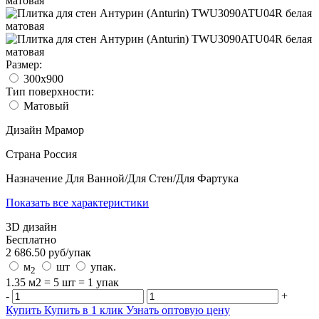
Размер:
300x900
Тип поверхности:
Матовый
Дизайн
Мрамор
Страна
Россия
Назначение
Для Ванной/Для Стен/Для Фартука
Показать все характеристики
3D дизайн
Бесплатно
2 686.50
руб/
упак
м
шт
упак.
2
1.35 м2 = 5 шт = 1 упак
-
+
Купить
Купить в 1 клик
Узнать оптовую цену