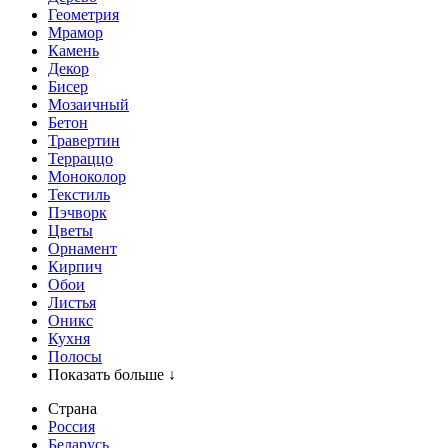
Геометрия
Мрамор
Камень
Декор
Бисер
Мозаичный
Бетон
Травертин
Терраццо
Моноколор
Текстиль
Пэчворк
Цветы
Орнамент
Кирпич
Обои
Листья
Оникс
Кухня
Полосы
Показать больше ↓
Страна
Россия
Беларусь