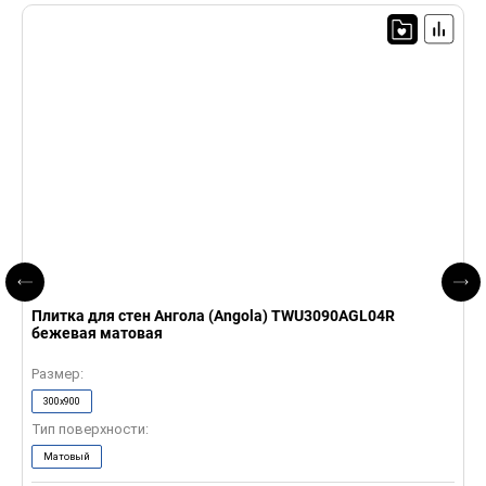
Плитка для стен Ангола (Angola) TWU3090AGL04R
П
бежевая матовая
с
Размер:
Р
300x900
Тип поверхности:
Т
Матовый