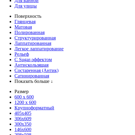
Для ванной
Для улицы
Поверхность
Глянцевая
Матовая
Полированная
Структурированная
Лаппатированная
Легкое лаппатирование
Рельеф
С Sugar-эффектом
Антискользящая
Состаренная (Антик)
Сатинированная
Показать больше ↓
Размер
600 х 600
1200 х 600
Крупноформатный
405x405
306x609
300x350
146x600
298x598