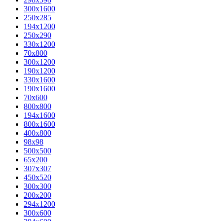
300x1600
250x285
194x1200
250x290
330x1200
70x800
300x1200
190x1200
330x1600
190x1600
70x600
800x800
194x1600
800x1600
400х800
98x98
500x500
65x200
307x307
450x520
300x300
200x200
294x1200
300x600