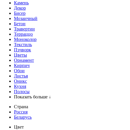
Камень
Декор
Бисер
Мозаичный
Бетон
Травертин
Терраццо
Моноколор
Текстиль
Пэчворк
Цветы
Орнамент
Кирпич
Обои
Листья
Оникс
Кухня
Полосы
Показать больше ↓
Страна
Россия
Беларусь
Цвет