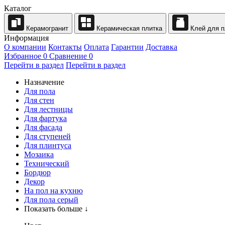
Каталог
Керамогранит
Керамическая плитка
Клей для п
Информация
О компании
Контакты
Оплата
Гарантии
Доставка
Избранное
0
Сравнение
0
Перейти в раздел
Перейти в раздел
Назначение
Для пола
Для стен
Для лестницы
Для фартука
Для фасада
Для ступеней
Для плинтуса
Мозаика
Технический
Бордюр
Декор
На пол на кухню
Для пола серый
Показать больше ↓