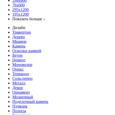
294x600
76х600
295х1200
195х1200
Показать больше ↓
Дизайн
Травертин
Дерево
Мрамор
Камень
Осколки камней
Бетон
Цемент
Моноколор
Оникс
Терраццо
Соль-перец
Металл
Декор
Орнамент
Мозаичный
Поделочный камень
Пэчворк
Полосы