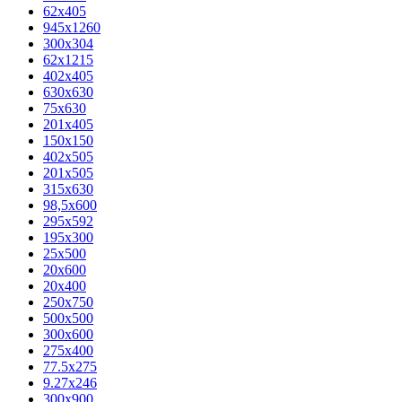
62х405
945x1260
300x304
62x1215
402x405
630x630
75x630
201x405
150x150
402x505
201x505
315x630
98,5х600
295x592
195х300
25x500
20х600
20х400
250x750
500x500
300x600
275x400
77.5х275
9.27x246
300x900