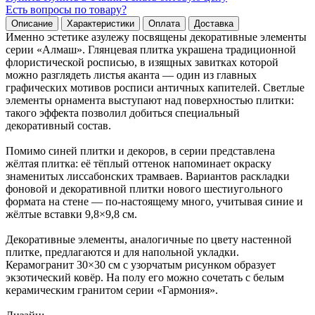
Есть вопросы по товару?
Описание
Характеристики
Оплата
Доставка
Именно эстетике азулежу посвящены декоративные элементы
серии «Алмаш». Глянцевая плитка украшена традиционной
флористической росписью, в изящных завитках которой
можно разглядеть листья аканта — один из главных
графических мотивов росписи античных капителей. Светлые
элементы орнамента выступают над поверхностью плитки:
такого эффекта позволил добиться специальный
декоративный состав.
Помимо синей плитки и декоров, в серии представлена
жёлтая плитка: её тёплый оттенок напоминает окраску
знаменитых лиссабонских трамваев. Вариантов раскладки
фоновой и декоративной плитки нового шестиугольного
формата на стене — по-настоящему много, учитывая синие и
жёлтые вставки 9,8×9,8 см.
Декоративные элементы, аналогичные по цвету настенной
плитке, предлагаются и для напольной укладки.
Керамогранит 30×30 см с узорчатым рисунком образует
экзотический ковёр. На полу его можно сочетать с белым
керамическим гранитом серии «Гармония».