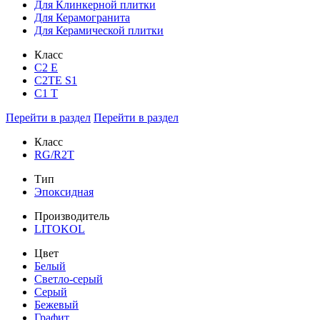
Для Клинкерной плитки
Для Керамогранита
Для Керамической плитки
Класс
С2 Е
C2TE S1
C1 T
Перейти в раздел
Перейти в раздел
Класс
RG/R2T
Тип
Эпоксидная
Производитель
LITOKOL
Цвет
Белый
Светло-серый
Серый
Бежевый
Графит