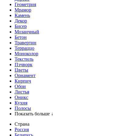
Геометрия
Мрамор
Камень
Декор
Бисер
Мозаичный
Бетон
Травертин
Терраццо
Моноколор
Текстиль
Пэчворк
Цветы
Орнамент
Кирпич
Обои
Листья
Оникс
Кухня
Полосы
Показать больше ↓
Страна
Россия
Беларусь