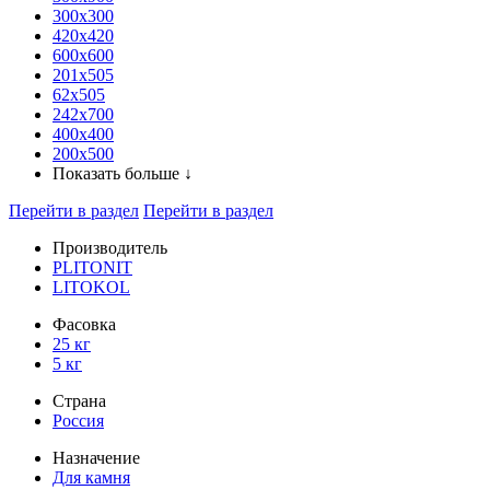
300x300
420х420
600х600
201х505
62х505
242х700
400х400
200х500
Показать больше ↓
Перейти в раздел
Перейти в раздел
Производитель
PLITONIT
LITOKOL
Фасовка
25 кг
5 кг
Страна
Россия
Назначение
Для камня