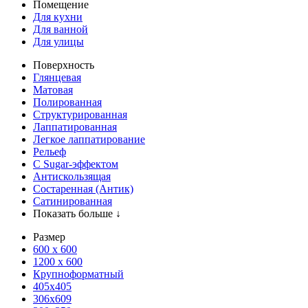
Помещение
Для кухни
Для ванной
Для улицы
Поверхность
Глянцевая
Матовая
Полированная
Структурированная
Лаппатированная
Легкое лаппатирование
Рельеф
С Sugar-эффектом
Антискользящая
Состаренная (Антик)
Сатинированная
Показать больше ↓
Размер
600 х 600
1200 х 600
Крупноформатный
405x405
306x609