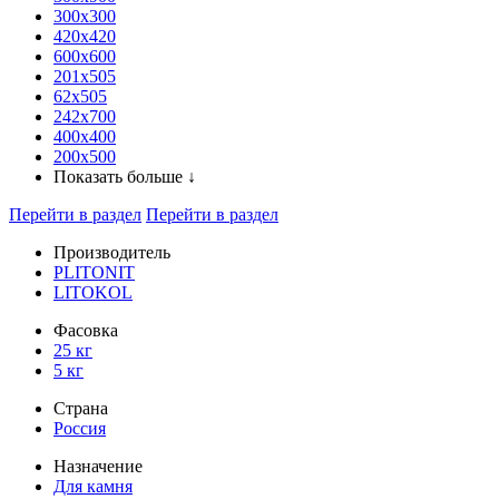
300x300
420х420
600х600
201х505
62х505
242х700
400х400
200х500
Показать больше ↓
Перейти в раздел
Перейти в раздел
Производитель
PLITONIT
LITOKOL
Фасовка
25 кг
5 кг
Страна
Россия
Назначение
Для камня