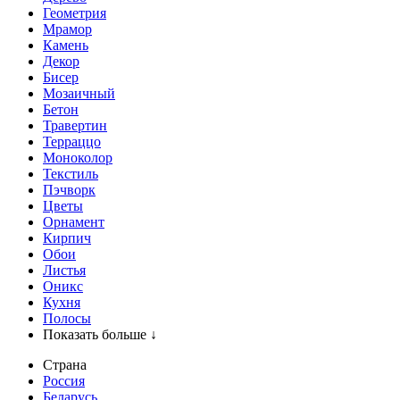
Геометрия
Мрамор
Камень
Декор
Бисер
Мозаичный
Бетон
Травертин
Терраццо
Моноколор
Текстиль
Пэчворк
Цветы
Орнамент
Кирпич
Обои
Листья
Оникс
Кухня
Полосы
Показать больше ↓
Страна
Россия
Беларусь