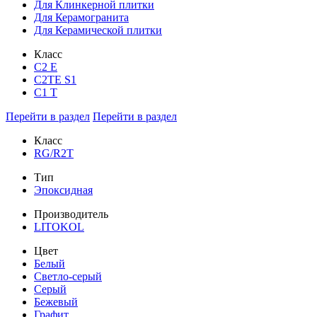
Для Клинкерной плитки
Для Керамогранита
Для Керамической плитки
Класс
С2 Е
C2TE S1
C1 T
Перейти в раздел
Перейти в раздел
Класс
RG/R2T
Тип
Эпоксидная
Производитель
LITOKOL
Цвет
Белый
Светло-серый
Серый
Бежевый
Графит