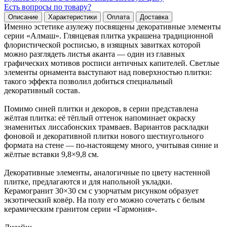
Есть вопросы по товару?
Описание
Характеристики
Оплата
Доставка
Именно эстетике азулежу посвящены декоративные элементы
серии «Алмаш». Глянцевая плитка украшена традиционной
флористической росписью, в изящных завитках которой
можно разглядеть листья аканта — один из главных
графических мотивов росписи античных капителей. Светлые
элементы орнамента выступают над поверхностью плитки:
такого эффекта позволил добиться специальный
декоративный состав.
Помимо синей плитки и декоров, в серии представлена
жёлтая плитка: её тёплый оттенок напоминает окраску
знаменитых лиссабонских трамваев. Вариантов раскладки
фоновой и декоративной плитки нового шестиугольного
формата на стене — по-настоящему много, учитывая синие и
жёлтые вставки 9,8×9,8 см.
Декоративные элементы, аналогичные по цвету настенной
плитке, предлагаются и для напольной укладки.
Керамогранит 30×30 см с узорчатым рисунком образует
экзотический ковёр. На полу его можно сочетать с белым
керамическим гранитом серии «Гармония».