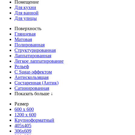
Помещение
Для кухни
Для ванной
Для улицы
Поверхность
Глянцевая
Матовая
Полированная
Структурированная
Лаппатированная
Легкое лаппатирование
Рельеф
С Sugar-эффектом
Антискользящая
Состаренная (Антик)
Сатинированная
Показать больше ↓
Размер
600 х 600
1200 х 600
Крупноформатный
405x405
306x609