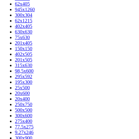
62х405
945x1260
300x304
62x1215
402x405
630x630
75x630
201x405
150x150
402x505
201x505
315x630
98,5х600
295x592
195х300
25x500
20х600
20х400
250x750
500x500
300x600
275x400
77.5х275
9.27x246
300x900