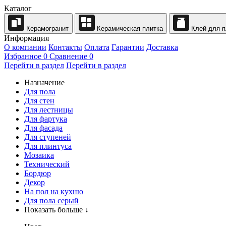
Каталог
Керамогранит
Керамическая плитка
Клей для п
Информация
О компании
Контакты
Оплата
Гарантии
Доставка
Избранное
0
Сравнение
0
Перейти в раздел
Перейти в раздел
Назначение
Для пола
Для стен
Для лестницы
Для фартука
Для фасада
Для ступеней
Для плинтуса
Мозаика
Технический
Бордюр
Декор
На пол на кухню
Для пола серый
Показать больше ↓