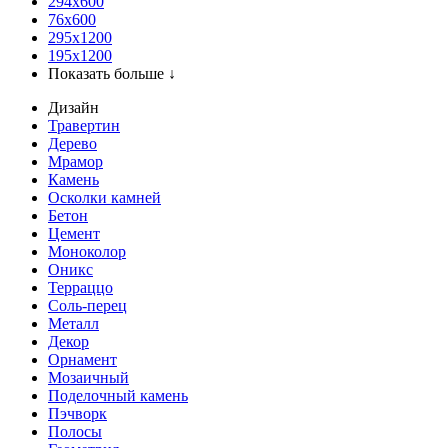
294x600
76х600
295х1200
195х1200
Показать больше ↓
Дизайн
Травертин
Дерево
Мрамор
Камень
Осколки камней
Бетон
Цемент
Моноколор
Оникс
Терраццо
Соль-перец
Металл
Декор
Орнамент
Мозаичный
Поделочный камень
Пэчворк
Полосы