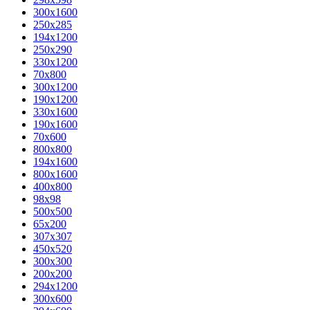
300x1600
250x285
194x1200
250x290
330x1200
70x800
300x1200
190x1200
330x1600
190x1600
70x600
800x800
194x1600
800x1600
400х800
98x98
500x500
65x200
307x307
450x520
300x300
200x200
294x1200
300x600