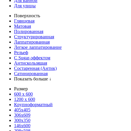
Для ванной
Для улицы
Поверхность
Глянцевая
Матовая
Полированная
Структурированная
Лаппатированная
Легкое лаппатирование
Рельеф
С Sugar-эффектом
Антискользящая
Состаренная (Антик)
Сатинированная
Показать больше ↓
Размер
600 х 600
1200 х 600
Крупноформатный
405x405
306x609
300x350
146x600
298x598