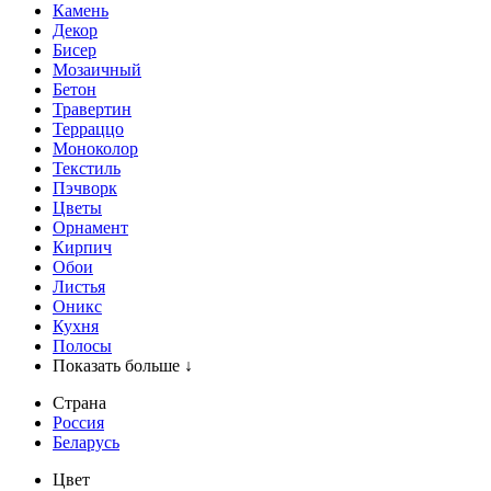
Камень
Декор
Бисер
Мозаичный
Бетон
Травертин
Терраццо
Моноколор
Текстиль
Пэчворк
Цветы
Орнамент
Кирпич
Обои
Листья
Оникс
Кухня
Полосы
Показать больше ↓
Страна
Россия
Беларусь
Цвет