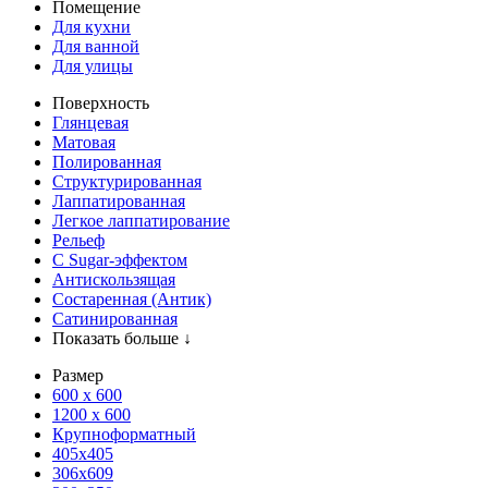
Помещение
Для кухни
Для ванной
Для улицы
Поверхность
Глянцевая
Матовая
Полированная
Структурированная
Лаппатированная
Легкое лаппатирование
Рельеф
С Sugar-эффектом
Антискользящая
Состаренная (Антик)
Сатинированная
Показать больше ↓
Размер
600 х 600
1200 х 600
Крупноформатный
405x405
306x609