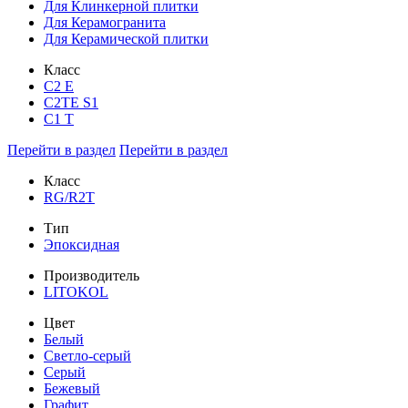
Для Клинкерной плитки
Для Керамогранита
Для Керамической плитки
Класс
С2 Е
C2TE S1
C1 T
Перейти в раздел
Перейти в раздел
Класс
RG/R2T
Тип
Эпоксидная
Производитель
LITOKOL
Цвет
Белый
Светло-серый
Серый
Бежевый
Графит