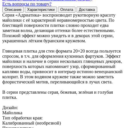
Есть вопросы по товару?
Описание
Характеристики
Оплата
Доставка
Серия «Адриатика» воспроизводит рукотворную красоту
майолики с её характерной неравномерностью цвета. По
блестящей поверхности плитки словно проходит едва
заметная волна, делающая оттенки более естественными.
Похожий эффект можно увидеть и в декорах этой серии,
украшенных лёгким буранским кружевом.
Глянцевая плитка для стен формата 20×20 всегда пользуется
спросом, в т.ч. для оформления кухонных фартуков. Эффект
майолики и наличие в серии нескольких глянцевых декоров,
поверхность которых напоминает узор, сформированный
каплями воды, привносит в интерьер истинно венецианский
колорит. В этом водяном кружеве также можно заметить
флористический мотив, переливающийся в лучах света.
В серии представлены серая, бежевая, зелёная и голубая
плитка.
Дизайн:
Майолика
Тип обработки края:
Калиброванный (необрезной)