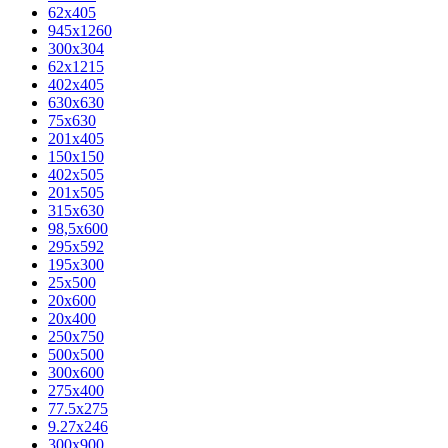
62х405
945x1260
300x304
62x1215
402x405
630x630
75x630
201x405
150x150
402x505
201x505
315x630
98,5х600
295x592
195х300
25x500
20х600
20х400
250x750
500x500
300x600
275x400
77.5х275
9.27x246
300x900