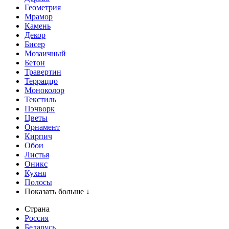
Геометрия
Мрамор
Камень
Декор
Бисер
Мозаичный
Бетон
Травертин
Терраццо
Моноколор
Текстиль
Пэчворк
Цветы
Орнамент
Кирпич
Обои
Листья
Оникс
Кухня
Полосы
Показать больше ↓
Страна
Россия
Беларусь