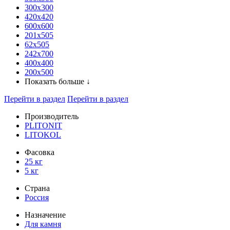
300x300
420х420
600х600
201х505
62х505
242х700
400х400
200х500
Показать больше ↓
Перейти в раздел
Перейти в раздел
Производитель
PLITONIT
LITOKOL
Фасовка
25 кг
5 кг
Страна
Россия
Назначение
Для камня