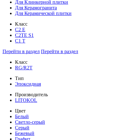
Для Клинкерной плитки
Для Керамогранита
Для Керамической плитки
Класс
С2 Е
C2TE S1
C1 T
Перейти в раздел
Перейти в раздел
Класс
RG/R2T
Тип
Эпоксидная
Производитель
LITOKOL
Цвет
Белый
Светло-серый
Серый
Бежевый
Графит