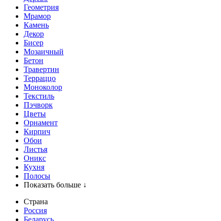
Геометрия
Мрамор
Камень
Декор
Бисер
Мозаичный
Бетон
Травертин
Терраццо
Моноколор
Текстиль
Пэчворк
Цветы
Орнамент
Кирпич
Обои
Листья
Оникс
Кухня
Полосы
Показать больше ↓
Страна
Россия
Беларусь