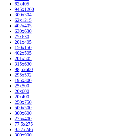
62х405
945x1260
300x304
62x1215
402x405
630x630
75x630
201x405
150x150
402x505
201x505
315x630
98,5х600
295x592
195х300
25x500
20х600
20х400
250x750
500x500
300x600
275x400
77.5х275
9.27x246
300x900