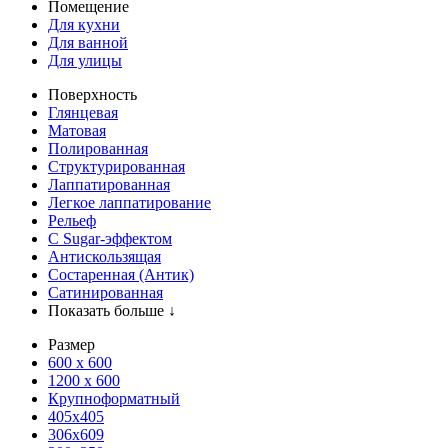
Помещение
Для кухни
Для ванной
Для улицы
Поверхность
Глянцевая
Матовая
Полированная
Структурированная
Лаппатированная
Легкое лаппатирование
Рельеф
С Sugar-эффектом
Антискользящая
Состаренная (Антик)
Сатинированная
Показать больше ↓
Размер
600 х 600
1200 х 600
Крупноформатный
405x405
306x609