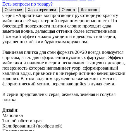
Есть вопросы по товару?
Описание
Характеристики
Оплата
Доставка
Серия «Адриатика» воспроизводит рукотворную красоту
майолики с её характерной неравномерностью цвета. По
блестящей поверхности плитки словно проходит едва
заметная волна, делающая оттенки более естественными.
Похожий эффект можно увидеть и в декорах этой серии,
украшенных лёгким буранским кружевом.
Глянцевая плитка для стен формата 20×20 всегда пользуется
спросом, в т.ч. для оформления кухонных фартуков. Эффект
майолики и наличие в серии нескольких глянцевых декоров,
поверхность которых напоминает узор, сформированный
каплями воды, привносит в интерьер истинно венецианский
колорит. В этом водяном кружеве также можно заметить
флористический мотив, переливающийся в лучах света.
В серии представлены серая, бежевая, зелёная и голубая
плитка.
Дизайн:
Майолика
Тип обработки края:
Калиброванный (необрезной)