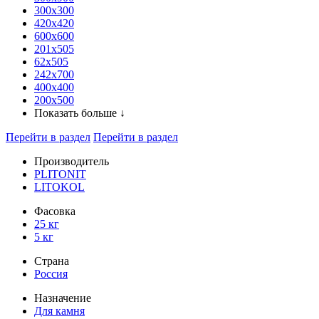
300x300
420х420
600х600
201х505
62х505
242х700
400х400
200х500
Показать больше ↓
Перейти в раздел
Перейти в раздел
Производитель
PLITONIT
LITOKOL
Фасовка
25 кг
5 кг
Страна
Россия
Назначение
Для камня