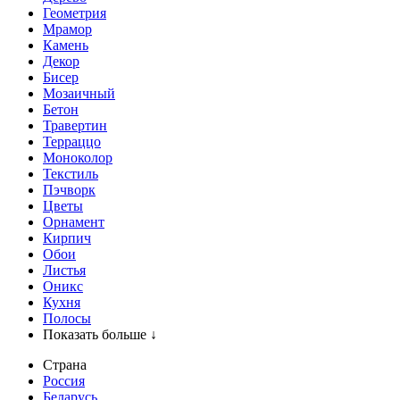
Геометрия
Мрамор
Камень
Декор
Бисер
Мозаичный
Бетон
Травертин
Терраццо
Моноколор
Текстиль
Пэчворк
Цветы
Орнамент
Кирпич
Обои
Листья
Оникс
Кухня
Полосы
Показать больше ↓
Страна
Россия
Беларусь