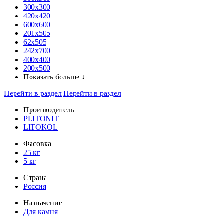
300x300
420х420
600х600
201х505
62х505
242х700
400х400
200х500
Показать больше ↓
Перейти в раздел
Перейти в раздел
Производитель
PLITONIT
LITOKOL
Фасовка
25 кг
5 кг
Страна
Россия
Назначение
Для камня