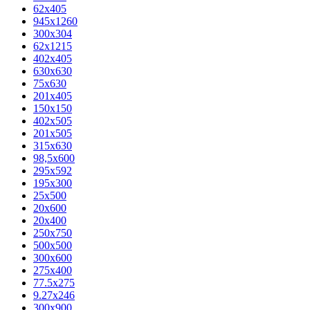
62х405
945x1260
300x304
62x1215
402x405
630x630
75x630
201x405
150x150
402x505
201x505
315x630
98,5х600
295x592
195х300
25x500
20х600
20х400
250x750
500x500
300x600
275x400
77.5х275
9.27x246
300x900