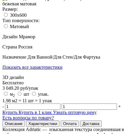
Размер:
300x600
Тип поверхности:
Матовый
Дизайн
Мрамор
Страна
Россия
Назначение
Для Ванной/Для Стен/Для Фартука
Показать все характеристики
3D дизайн
Бесплатно
3 049.20
руб/
упак
м
шт
упак.
2
1.98 м2 = 11 шт = 1 упак
-
+
Купить
Купить в 1 клик
Узнать оптовую цену
Есть вопросы по товару?
Описание
Характеристики
Оплата
Доставка
Коллекция Adriatic — изысканная текстура соединившая в