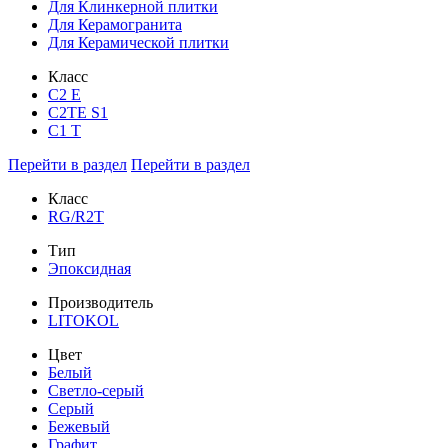
Для Клинкерной плитки
Для Керамогранита
Для Керамической плитки
Класс
С2 Е
C2TE S1
C1 T
Перейти в раздел
Перейти в раздел
Класс
RG/R2T
Тип
Эпоксидная
Производитель
LITOKOL
Цвет
Белый
Светло-серый
Серый
Бежевый
Графит