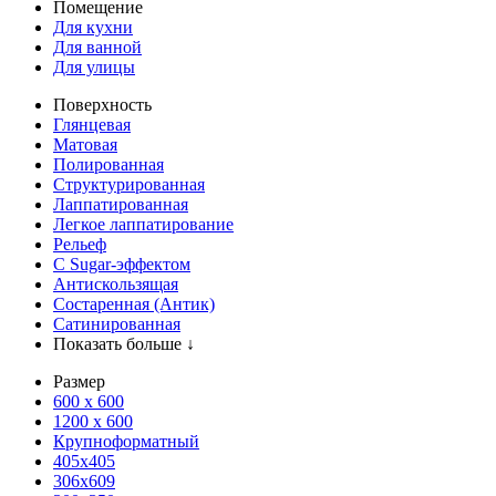
Помещение
Для кухни
Для ванной
Для улицы
Поверхность
Глянцевая
Матовая
Полированная
Структурированная
Лаппатированная
Легкое лаппатирование
Рельеф
С Sugar-эффектом
Антискользящая
Состаренная (Антик)
Сатинированная
Показать больше ↓
Размер
600 х 600
1200 х 600
Крупноформатный
405x405
306x609